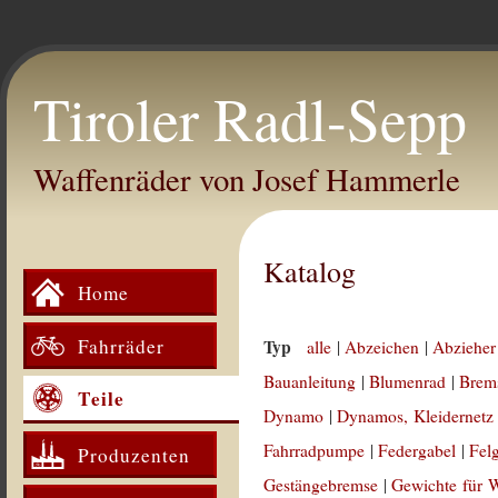
Tiroler Radl-Sepp
Waffenräder von Josef Hammerle
Katalog
Home
Fahrräder
Typ
alle
|
Abzeichen
|
Abzieher
Bauanleitung
|
Blumenrad
|
Brem
Teile
Dynamo
|
Dynamos, Kleidernetz
Fahrradpumpe
|
Federgabel
|
Fel
Produzenten
Gestängebremse
|
Gewichte für 