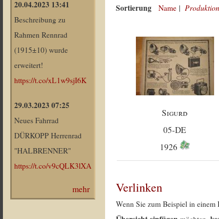
20.04.2023 13:41
Sortierung
Produktion
Name
|
Beschreibung zu
Rahmen Rennrad
(1915±10) wurde
erweitert!
https://t.co/xL1w9sjI6K
29.03.2023 07:25
Sigurd
Neues Fahrrad
05-DE
DÜRKOPP Herrenrad
1926
"HALBRENNER"
https://t.co/v9cQLK3lXA
Verlinken
mehr
Wenn Sie zum Beispiel in einem 