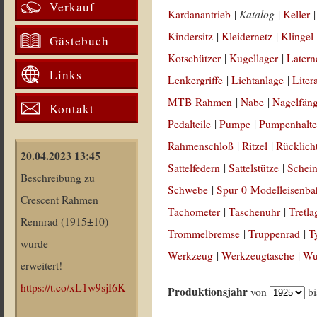
Verkauf
Katalog
Kardanantrieb
|
|
Keller
Kindersitz
|
Kleidernetz
|
Klingel
Gästebuch
Kotschützer
|
Kugellager
|
Latern
Links
Lenkergriffe
|
Lichtanlage
|
Liter
MTB Rahmen
|
Nabe
|
Nagelfän
Kontakt
Pedalteile
|
Pumpe
|
Pumpenhalte
Rahmenschloß
|
Ritzel
|
Rücklich
20.04.2023 13:45
Sattelfedern
|
Sattelstütze
|
Schein
Beschreibung zu
Schwebe
|
Spur 0 Modelleisenb
Crescent Rahmen
Tachometer
|
Taschenuhr
|
Tretla
Rennrad (1915±10)
Trommelbremse
|
Truppenrad
|
T
wurde
Werkzeug
|
Werkzeugtasche
|
Wul
erweitert!
https://t.co/xL1w9sjI6K
Produktionsjahr
von
b