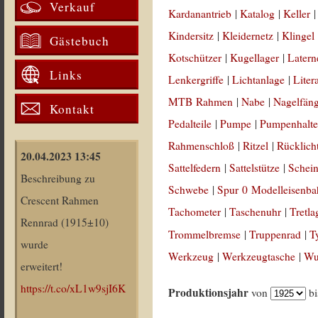
Verkauf
Kardanantrieb
|
Katalog
|
Keller
Kindersitz
|
Kleidernetz
|
Klingel
Gästebuch
Kotschützer
|
Kugellager
|
Latern
Links
Lenkergriffe
|
Lichtanlage
|
Liter
MTB Rahmen
|
Nabe
|
Nagelfän
Kontakt
Pedalteile
|
Pumpe
|
Pumpenhalte
Rahmenschloß
|
Ritzel
|
Rücklich
20.04.2023 13:45
Sattelfedern
|
Sattelstütze
|
Schein
Beschreibung zu
Schwebe
|
Spur 0 Modelleisenb
Crescent Rahmen
Tachometer
|
Taschenuhr
|
Tretla
Rennrad (1915±10)
Trommelbremse
|
Truppenrad
|
T
wurde
Werkzeug
|
Werkzeugtasche
|
Wul
erweitert!
https://t.co/xL1w9sjI6K
Produktionsjahr
von
b