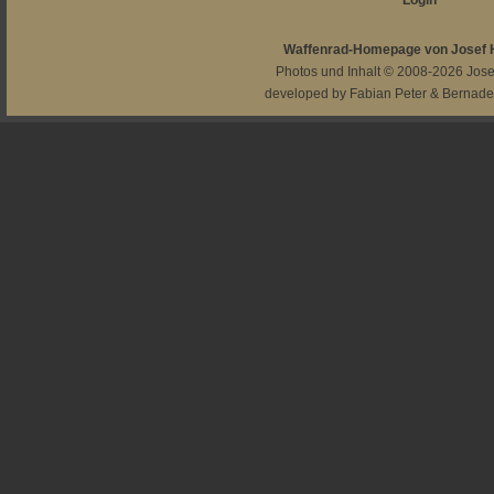
Login
Waffenrad-Homepage von Josef
Photos und Inhalt © 2008-2026
Jos
developed by
Fabian Peter
&
Bernade