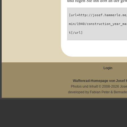
und fügen Sie ihn dort an der gew
[url=http://josef.hammerle.me
min/1940/construction_year_ma
t[/url]
Login
Waffenrad-Homepage von Josef
Photos und Inhalt © 2008-2026
Jos
developed by
Fabian Peter
&
Bernade