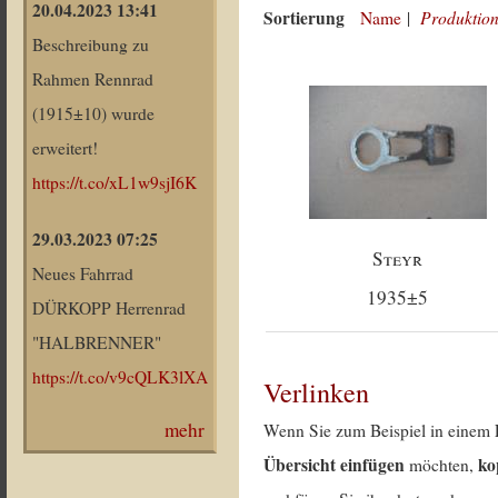
20.04.2023 13:41
Sortierung
Produktion
Name
|
Beschreibung zu
Rahmen Rennrad
(1915±10) wurde
erweitert!
https://t.co/xL1w9sjI6K
29.03.2023 07:25
Steyr
Neues Fahrrad
1935±5
DÜRKOPP Herrenrad
"HALBRENNER"
https://t.co/v9cQLK3lXA
Verlinken
mehr
Wenn Sie zum Beispiel in einem 
Übersicht einfügen
ko
möchten,