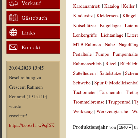
Verkauf
Kardanantrieb
|
Katalog
|
Keller
Kindersitz
|
Kleidernetz
|
Klingel
Gästebuch
Kotschützer
|
Kugellager
|
Latern
Links
Lenkergriffe
|
Lichtanlage
|
Liter
MTB Rahmen
|
Nabe
|
Nagelfän
Kontakt
Pedalteile
|
Pumpe
|
Pumpenhalte
Rahmenschloß
|
Ritzel
|
Rücklich
20.04.2023 13:45
Sattelfedern
|
Sattelstütze
|
Schein
Beschreibung zu
Schwebe
|
Spur 0 Modelleisenb
Crescent Rahmen
Tachometer
|
Taschenuhr
|
Tretla
Rennrad (1915±10)
Trommelbremse
|
Truppenrad
|
T
wurde
Werkzeug
|
Werkzeugtasche
|
Wul
erweitert!
https://t.co/xL1w9sjI6K
Produktionsjahr
von
b