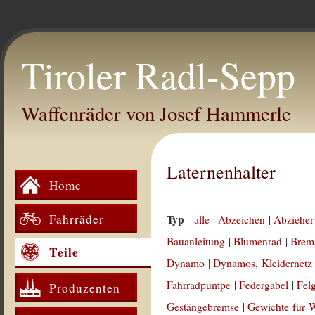
Tiroler Radl-Sepp
Waffenräder von Josef Hammerle
Laternenhalter
Home
Fahrräder
Typ
alle
|
Abzeichen
|
Abzieher
Bauanleitung
|
Blumenrad
|
Brem
Teile
Dynamo
|
Dynamos, Kleidernetz
Fahrradpumpe
|
Federgabel
|
Fel
Produzenten
Gestängebremse
|
Gewichte für 