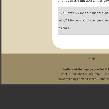
und fügen Sie ihn dort an der gew
[url=http://josef.hammerle.me
min/1940/construction_year_ma
t[/url]
Login
Waffenrad-Homepage von Josef
Photos und Inhalt © 2008-2026
Jos
developed by
Fabian Peter
&
Bernade