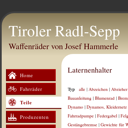
Tiroler Radl-Sepp
Waffenräder von Josef Hammerle
Laternenhalter
Home
Fahrräder
Typ
alle
|
Abzeichen
|
Abzieher
Bauanleitung
|
Blumenrad
|
Brem
Teile
Dynamo
|
Dynamos, Kleidernetz
Fahrradpumpe
|
Federgabel
|
Fel
Produzenten
Gestängebremse
|
Gewichte für 