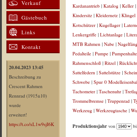
Verkauf
Kardanantrieb
|
Katalog
|
Keller
Kindersitz
|
Kleidernetz
|
Klingel
Gästebuch
Kotschützer
|
Kugellager
|
Latern
Links
Lenkergriffe
|
Lichtanlage
|
Liter
MTB Rahmen
|
Nabe
|
Nagelfän
Kontakt
Pedalteile
|
Pumpe
|
Pumpenhalte
Rahmenschloß
|
Ritzel
|
Rücklich
20.04.2023 13:45
Sattelfedern
|
Sattelstütze
|
Schein
Beschreibung zu
Schwebe
|
Spur 0 Modelleisenb
Crescent Rahmen
Tachometer
|
Taschenuhr
|
Tretla
Rennrad (1915±10)
Trommelbremse
|
Truppenrad
|
T
wurde
Werkzeug
|
Werkzeugtasche
|
Wul
erweitert!
https://t.co/xL1w9sjI6K
Produktionsjahr
von
b