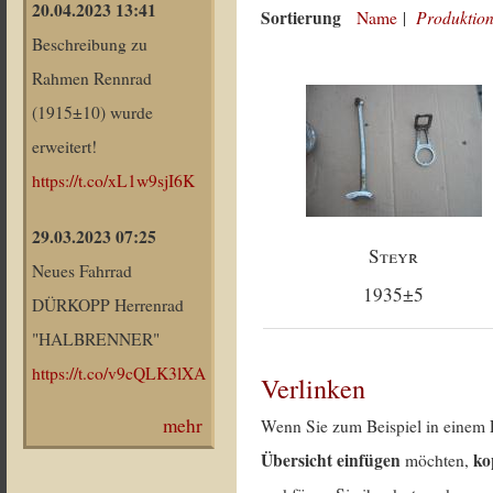
20.04.2023 13:41
Sortierung
Produktion
Name
|
Beschreibung zu
Rahmen Rennrad
(1915±10) wurde
erweitert!
https://t.co/xL1w9sjI6K
29.03.2023 07:25
Steyr
Neues Fahrrad
1935±5
DÜRKOPP Herrenrad
"HALBRENNER"
https://t.co/v9cQLK3lXA
Verlinken
mehr
Wenn Sie zum Beispiel in einem 
Übersicht einfügen
ko
möchten,