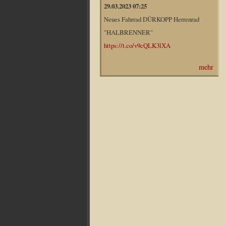
29.03.2023 07:25
Neues Fahrrad DÜRKOPP Herrenrad
"HALBRENNER"
https://t.co/v9cQLK3lXA
mehr