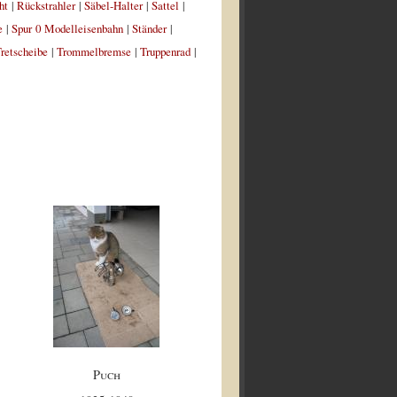
ht
|
Rückstrahler
|
Säbel-Halter
|
Sattel
|
e
|
Spur 0 Modelleisenbahn
|
Ständer
|
retscheibe
|
Trommelbremse
|
Truppenrad
|
Puch