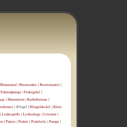
|
Blumenrad
|
Bremsanker
|
Bremsmantel
|
|
Fahrradpumpe
|
Federgabel
|
age
|
Hutmuttern
|
Karbidlaterne
|
eidernetz
|
Klingel
|
Klingeldeckel
|
Klotz-
|
Lenkergriffe
|
Lichtanlage
|
Literatur
|
en
|
Pakete
|
Pedale
|
Pedalteile
|
Pumpe
|