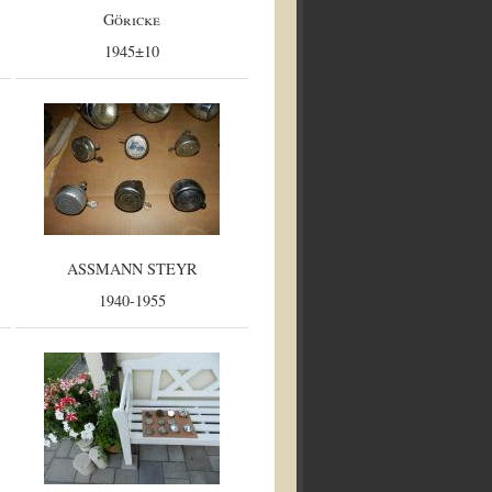
Göricke
1945±10
ASSMANN STEYR
1940-1955