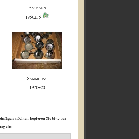
Assmann
1950±15
Sammlung
1970±20
einfügen
möchten,
kopieren
Sie bitte den
rag ein: