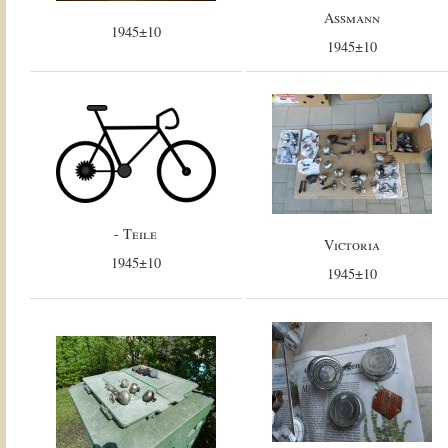
Assmann
1945±10
1945±10
- Teile
Victoria
1945±10
1945±10