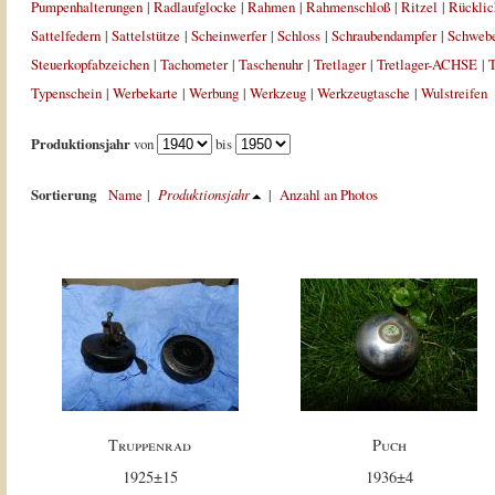
Pumpenhalterungen
|
Radlaufglocke
|
Rahmen
|
Rahmenschloß
|
Ritzel
|
Rücklic
Sattelfedern
|
Sattelstütze
|
Scheinwerfer
|
Schloss
|
Schraubendampfer
|
Schweb
Steuerkopfabzeichen
|
Tachometer
|
Taschenuhr
|
Tretlager
|
Tretlager-ACHSE
|
T
Typenschein
|
Werbekarte
|
Werbung
|
Werkzeug
|
Werkzeugtasche
|
Wulstreifen
Produktionsjahr
von
bis
Sortierung
Name
|
Produktionsjahr
|
Anzahl an Photos
Truppenrad
Puch
1925±15
1936±4