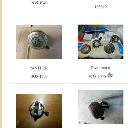
1935-1940
1938±2
Rabeneick
PANTHER
1935-1950
1935-1950