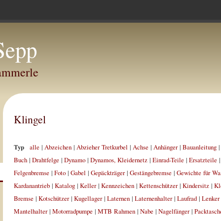
Sepp
Hammerle
Klingel
Typ
alle
|
Abzeichen
|
Abzieher Tretkurbel
|
Achse
|
Anhänger
|
Bauanleitung
Buch
|
Drahtfelge
|
Dynamo
|
Dynamos, Kleidernetz
|
Einrad-Teile
|
Ersatzteile
Felgenbremse
|
Foto
|
Gabel
|
Gepäckträger
|
Gestängebremse
|
Gewichte für Wa
Kardanantrieb
|
Katalog
|
Keller
|
Kennzeichen
|
Kettenschützer
|
Kindersitz
|
Kl
Bremse
|
Kotschützer
|
Kugellager
|
Laternen
|
Laternenhalter
|
Laufrad
|
Lenker
Mantelhalter
|
Motorradpumpe
|
MTB Rahmen
|
Nabe
|
Nagelfänger
|
Packtasch