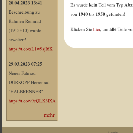
20.04.2023 13:41
kein
Abz
Es wurde
Teil vom Typ
Beschreibung zu
1940
1950
von
bis
gefunden!
Rahmen Rennrad
alle
Klicken Sie
hier
, um
Teile v
(1915±10) wurde
erweitert!
https://t.co/xL1w9sjI6K
29.03.2023 07:25
Neues Fahrrad
DÜRKOPP Herrenrad
"HALBRENNER"
https://t.co/v9cQLK3lXA
mehr