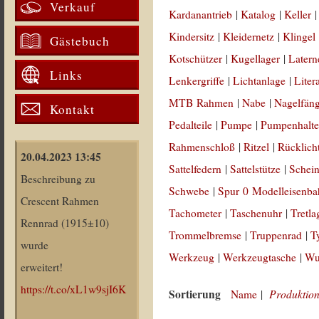
Verkauf
Kardanantrieb
|
Katalog
|
Keller
Kindersitz
|
Kleidernetz
|
Klingel
Gästebuch
Kotschützer
|
Kugellager
|
Latern
Links
Lenkergriffe
|
Lichtanlage
|
Liter
MTB Rahmen
|
Nabe
|
Nagelfän
Kontakt
Pedalteile
|
Pumpe
|
Pumpenhalte
Rahmenschloß
|
Ritzel
|
Rücklich
20.04.2023 13:45
Sattelfedern
|
Sattelstütze
|
Schein
Beschreibung zu
Schwebe
|
Spur 0 Modelleisenb
Crescent Rahmen
Tachometer
|
Taschenuhr
|
Tretla
Rennrad (1915±10)
Trommelbremse
|
Truppenrad
|
T
wurde
Werkzeug
|
Werkzeugtasche
|
Wul
erweitert!
https://t.co/xL1w9sjI6K
Sortierung
Produktion
Name
|