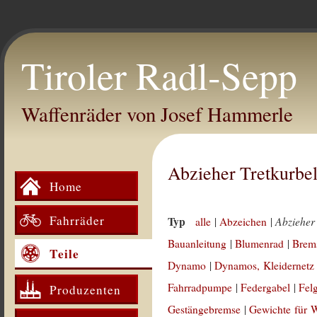
Tiroler Radl-Sepp
Waffenräder von Josef Hammerle
Abzieher Tretkurbe
Home
Fahrräder
Typ
Abzieher
alle
|
Abzeichen
|
Bauanleitung
|
Blumenrad
|
Brem
Teile
Dynamo
|
Dynamos, Kleidernetz
Fahrradpumpe
|
Federgabel
|
Fel
Produzenten
Gestängebremse
|
Gewichte für 