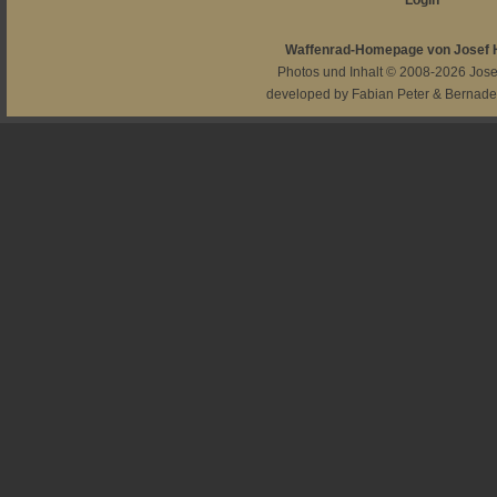
Login
Waffenrad-Homepage von Josef
Photos und Inhalt © 2008-2026
Jos
developed by
Fabian Peter
&
Bernade