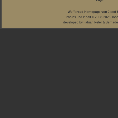
Login
Waffenrad-Homepage von Josef
Photos und Inhalt © 2008-2026
Jos
developed by
Fabian Peter
&
Bernade