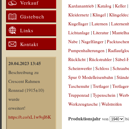
Verkauf
Kardanantrieb
|
Katalog
|
Keller
Kleidernetz
|
Klingel
|
Klingeldec
Gästebuch
Kugellager
|
Laternen
|
Laternenh
Links
Lichtanlage
|
Literatur
|
Mantelha
Nabe
|
Nagelfänger
|
Packtasche
Kontakt
Pumpenhalterungen
|
Radlaufglo
Rücklicht
|
Rückstrahler
|
Säbel-H
20.04.2023 13:45
Scheinwerfer
|
Schloss
|
Schraub
Beschreibung zu
Spur 0 Modelleisenbahn
|
Stände
Crescent Rahmen
Taschenuhr
|
Tretlager
|
Tretlag
Rennrad (1915±10)
Truppenrad
|
Typenschein
|
Werb
wurde
Werkzeugtasche
|
Wulstreifen
erweitert!
https://t.co/xL1w9sjI6K
Produktionsjahr
von
b