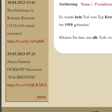
20.04.2023 13:41
Sortierung
Produktion
Name
|
Beschreibung zu
kein
Ken
Es wurde
Teil vom Typ
Rahmen Rennrad
1950
bis
gefunden!
(1915±10) wurde
erweitert!
alle
Klicken Sie
hier
, um
Teile v
https://t.co/xL1w9sjI6K
29.03.2023 07:25
Neues Fahrrad
DÜRKOPP Herrenrad
"HALBRENNER"
https://t.co/v9cQLK3lXA
mehr