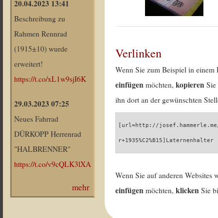
20.04.2023 13:41
Beschreibung zu
Rahmen Rennrad
(1915±10) wurde
Verlinken
erweitert!
Wenn Sie zum Beispiel in einem 
https://t.co/xL1w9sjI6K
einfügen
kopieren
möchten,
Sie 
ihn dort an der gewünschten Stell
29.03.2023 07:25
Neues Fahrrad
[url=http://josef.hammerle.me
DÜRKOPP Herrenrad
r+1935%C2%B15]Laternenhalter 
"HALBRENNER"
https://t.co/v9cQLK3lXA
Wenn Sie auf anderen Websites 
mehr
einfügen
klicken
möchten,
Sie b