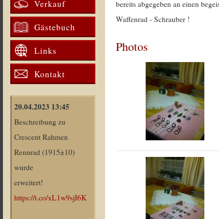
Verkauf
bereits abgegeben an einen begei
Waffenrad - Schrauber !
Gästebuch
Photos
Links
Kontakt
20.04.2023 13:45
Beschreibung zu
Crescent Rahmen
Rennrad (1915±10)
wurde
erweitert!
https://t.co/xL1w9sjI6K