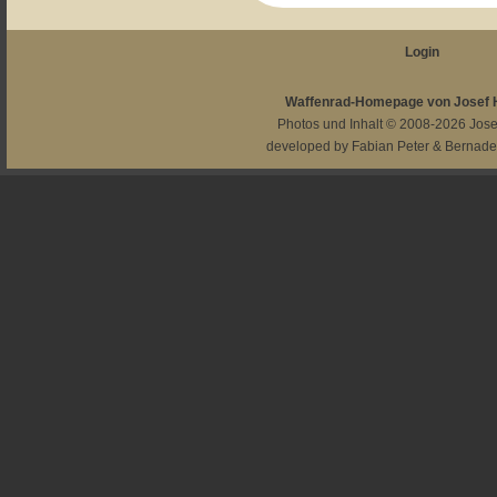
Login
Waffenrad-Homepage von Josef
Photos und Inhalt © 2008-2026
Jos
developed by
Fabian Peter
&
Bernade