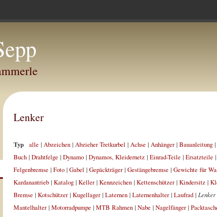
Sepp
Hammerle
Lenker
Typ
alle
|
Abzeichen
|
Abzieher Tretkurbel
|
Achse
|
Anhänger
|
Bauanleitung
Buch
|
Drahtfelge
|
Dynamo
|
Dynamos, Kleidernetz
|
Einrad-Teile
|
Ersatzteile
Felgenbremse
|
Foto
|
Gabel
|
Gepäckträger
|
Gestängebremse
|
Gewichte für Wa
Kardanantrieb
|
Katalog
|
Keller
|
Kennzeichen
|
Kettenschützer
|
Kindersitz
|
Kl
Bremse
|
Kotschützer
|
Kugellager
|
Laternen
|
Laternenhalter
|
Laufrad
|
Lenker
Mantelhalter
|
Motorradpumpe
|
MTB Rahmen
|
Nabe
|
Nagelfänger
|
Packtasch