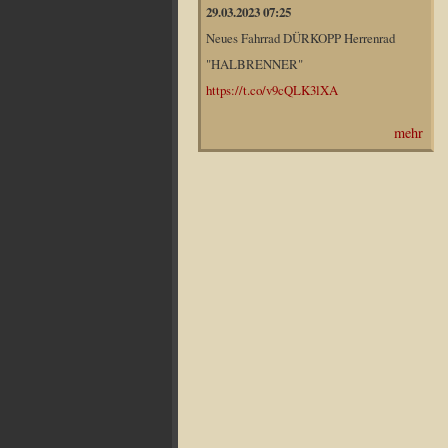
29.03.2023 07:25
Neues Fahrrad DÜRKOPP Herrenrad
"HALBRENNER"
https://t.co/v9cQLK3lXA
mehr