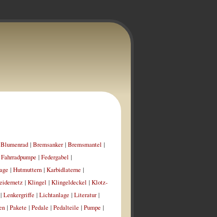
|
Blumenrad
|
Bremsanker
|
Bremsmantel
|
|
Fahrradpumpe
|
Federgabel
|
age
|
Hutmuttern
|
Karbidlaterne
|
eidernetz
|
Klingel
|
Klingeldeckel
|
Klotz-
|
Lenkergriffe
|
Lichtanlage
|
Literatur
|
en
|
Pakete
|
Pedale
|
Pedalteile
|
Pumpe
|