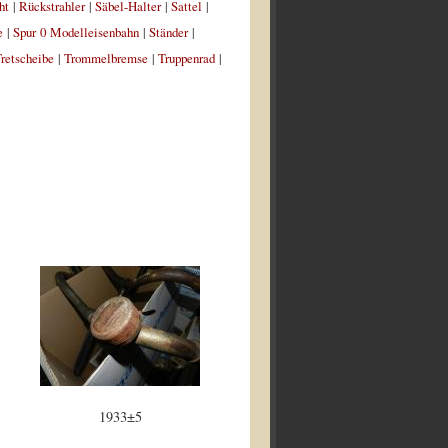
ht
|
Rückstrahler
|
Säbel-Halter
|
Sattel
|
e
|
Spur 0 Modelleisenbahn
|
Ständer
|
retscheibe
|
Trommelbremse
|
Truppenrad
|
1933±5