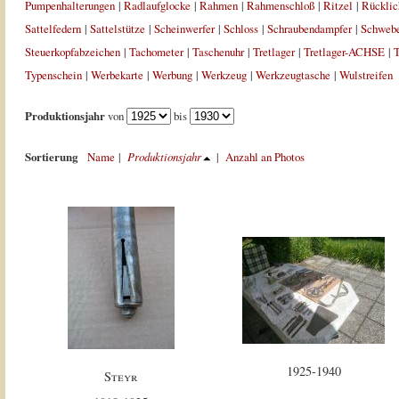
Pumpenhalterungen
|
Radlaufglocke
|
Rahmen
|
Rahmenschloß
|
Ritzel
|
Rücklic
Sattelfedern
|
Sattelstütze
|
Scheinwerfer
|
Schloss
|
Schraubendampfer
|
Schweb
Steuerkopfabzeichen
|
Tachometer
|
Taschenuhr
|
Tretlager
|
Tretlager-ACHSE
|
T
Typenschein
|
Werbekarte
|
Werbung
|
Werkzeug
|
Werkzeugtasche
|
Wulstreifen
Produktionsjahr
von
bis
Sortierung
Name
|
Produktionsjahr
|
Anzahl an Photos
1925-1940
Steyr