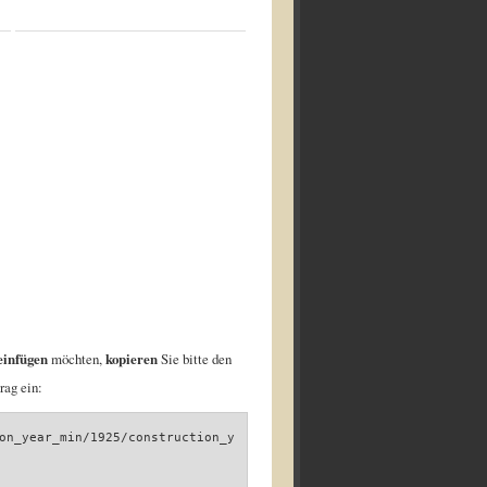
einfügen
möchten,
kopieren
Sie bitte den
rag ein:
on_year_min/1925/construction_y