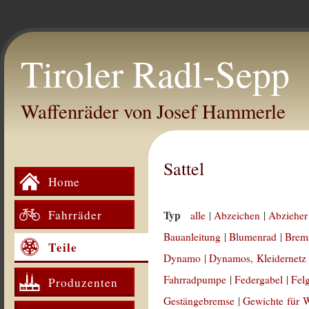
Tiroler Radl-Sepp
Waffenräder von Josef Hammerle
Sattel
Home
Fahrräder
Typ
alle
|
Abzeichen
|
Abzieher
Bauanleitung
|
Blumenrad
|
Brem
Teile
Dynamo
|
Dynamos, Kleidernetz
Fahrradpumpe
|
Federgabel
|
Fel
Produzenten
Gestängebremse
|
Gewichte für 