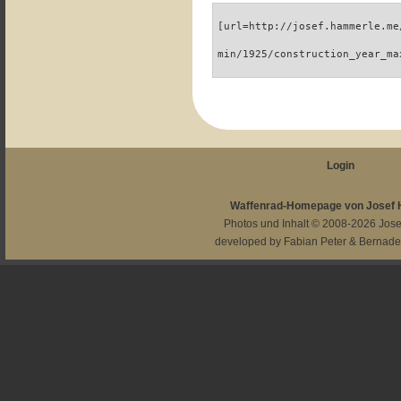
[url=http://josef.hammerle.me
min/1925/construction_year_ma
Login
Waffenrad-Homepage von Josef
Photos und Inhalt © 2008-2026
Jos
developed by
Fabian Peter
&
Bernade