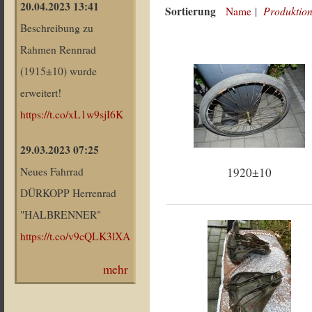
20.04.2023 13:41
Sortierung
Produktion
Name
|
Beschreibung zu
Rahmen Rennrad
(1915±10) wurde
erweitert!
https://t.co/xL1w9sjI6K
29.03.2023 07:25
1920±10
Neues Fahrrad
DÜRKOPP Herrenrad
"HALBRENNER"
https://t.co/v9cQLK3lXA
mehr