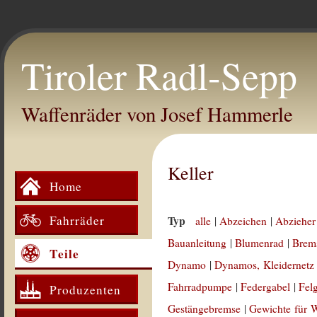
Tiroler Radl-Sepp
Waffenräder von Josef Hammerle
Keller
Home
Fahrräder
Typ
alle
|
Abzeichen
|
Abzieher
Bauanleitung
|
Blumenrad
|
Brem
Teile
Dynamo
|
Dynamos, Kleidernetz
Fahrradpumpe
|
Federgabel
|
Fel
Produzenten
Gestängebremse
|
Gewichte für 