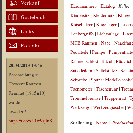
Verkauf
Keller
Kardanantrieb
|
Katalog
|
Kindersitz
|
Kleidernetz
|
Klingel
Gästebuch
Kotschützer
|
Kugellager
|
Latern
Links
Lenkergriffe
|
Lichtanlage
|
Liter
MTB Rahmen
|
Nabe
|
Nagelfän
Kontakt
Pedalteile
|
Pumpe
|
Pumpenhalte
Rahmenschloß
|
Ritzel
|
Rücklich
20.04.2023 13:45
Sattelfedern
|
Sattelstütze
|
Schein
Beschreibung zu
Schwebe
|
Spur 0 Modelleisenb
Crescent Rahmen
Tachometer
|
Taschenuhr
|
Tretla
Rennrad (1915±10)
Trommelbremse
|
Truppenrad
|
T
wurde
Werkzeug
|
Werkzeugtasche
|
Wul
erweitert!
https://t.co/xL1w9sjI6K
Sortierung
Produktion
Name
|