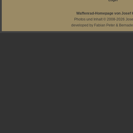
Login
Waffenrad-Homepage von Josef
Photos und Inhalt © 2008-2026
Jos
developed by
Fabian Peter
&
Bernade