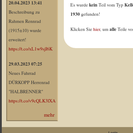
20.04.2023 13:41
kein
Kell
Es wurde
Teil vom Typ
Beschreibung zu
1930
gefunden!
Rahmen Rennrad
alle
Klicken Sie
hier
, um
Teile v
(1915±10) wurde
erweitert!
https://t.co/xL1w9sjI6K
29.03.2023 07:25
Neues Fahrrad
DÜRKOPP Herrenrad
"HALBRENNER"
https://t.co/v9cQLK3lXA
mehr