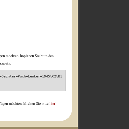
gen
möchten,
kopieren
Sie bitte den
rag ein:
+Daimler+Puch+Lenker+1945%C2%B1
nfügen
möchten,
klicken
Sie bitte
hier
!