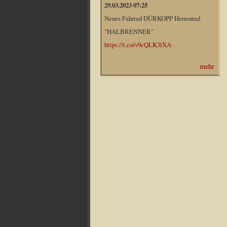
29.03.2023 07:25
Neues Fahrrad DÜRKOPP Herrenrad
"HALBRENNER"
https://t.co/v9cQLK3lXA
mehr