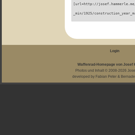
[url=http://josef.hammerle.me
_min/1925/construction_year_m
Login
Waffenrad-Homepage von Josef
Photos und Inhalt © 2008-2026
Jos
developed by
Fabian Peter
&
Bernade