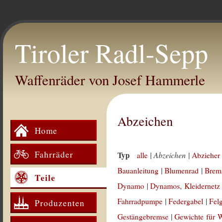
Tiroler Radl-Sepp
Waffenräder von Josef Hammerle
Abzeichen
Home
Fahrräder
Typ
Abzeichen
alle
|
|
Abzieher 
Bauanleitung
|
Blumenrad
|
Brem
Teile
Dynamo
|
Dynamos, Kleidernetz
Fahrradpumpe
|
Federgabel
|
Fel
Produzenten
Gestängebremse
|
Gewichte für 