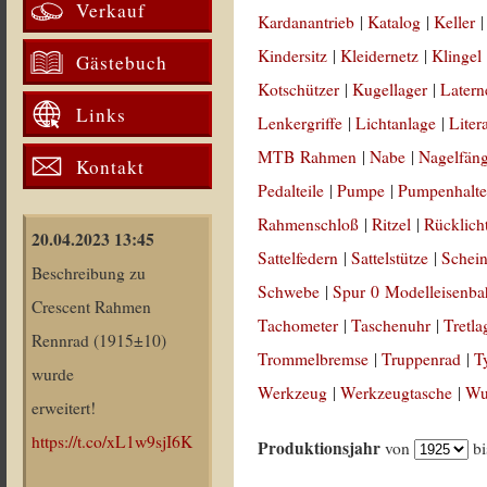
Verkauf
Kardanantrieb
|
Katalog
|
Keller
Kindersitz
|
Kleidernetz
|
Klingel
Gästebuch
Kotschützer
|
Kugellager
|
Latern
Links
Lenkergriffe
|
Lichtanlage
|
Liter
MTB Rahmen
|
Nabe
|
Nagelfän
Kontakt
Pedalteile
|
Pumpe
|
Pumpenhalte
Rahmenschloß
|
Ritzel
|
Rücklich
20.04.2023 13:45
Sattelfedern
|
Sattelstütze
|
Schein
Beschreibung zu
Schwebe
|
Spur 0 Modelleisenb
Crescent Rahmen
Tachometer
|
Taschenuhr
|
Tretla
Rennrad (1915±10)
Trommelbremse
|
Truppenrad
|
T
wurde
Werkzeug
|
Werkzeugtasche
|
Wul
erweitert!
https://t.co/xL1w9sjI6K
Produktionsjahr
von
b