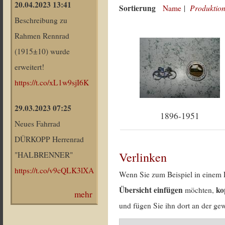
20.04.2023 13:41
Sortierung
Produktion
Name
|
Beschreibung zu
Rahmen Rennrad
(1915±10) wurde
erweitert!
https://t.co/xL1w9sjI6K
29.03.2023 07:25
1896-1951
Neues Fahrrad
DÜRKOPP Herrenrad
Verlinken
"HALBRENNER"
https://t.co/v9cQLK3lXA
Wenn Sie zum Beispiel in einem 
Übersicht einfügen
ko
möchten,
mehr
und fügen Sie ihn dort an der gew