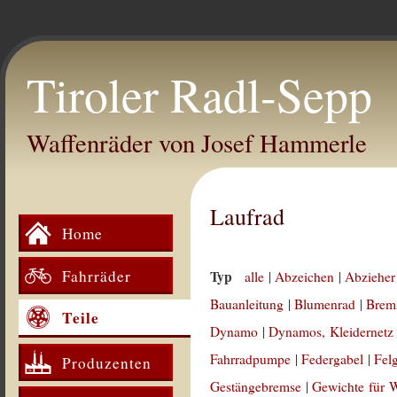
Tiroler Radl-Sepp
Waffenräder von Josef Hammerle
Laufrad
Home
Fahrräder
Typ
alle
|
Abzeichen
|
Abzieher
Bauanleitung
|
Blumenrad
|
Brem
Teile
Dynamo
|
Dynamos, Kleidernetz
Fahrradpumpe
|
Federgabel
|
Fel
Produzenten
Gestängebremse
|
Gewichte für 