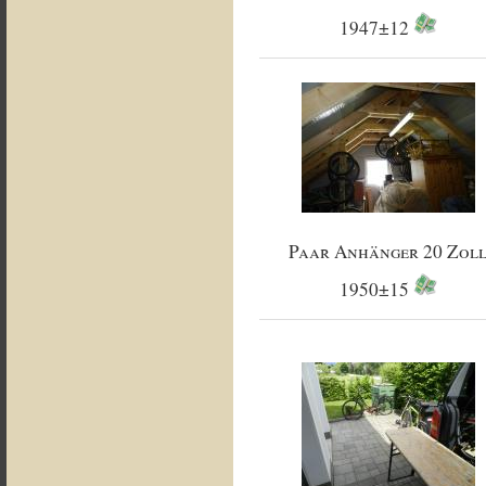
1947±12
Paar Anhänger 20 Zol
1950±15