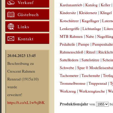
Verkauf
Kardanantrieb
|
Katalog
|
Keller
Kindersitz
|
Kleidernetz
|
Klingel
Gästebuch
Kotschützer
|
Kugellager
|
Latern
Links
Lenkergriffe
|
Lichtanlage
|
Liter
MTB Rahmen
|
Nabe
|
Nagelfän
Kontakt
Pedalteile
|
Pumpe
|
Pumpenhalte
Rahmenschloß
|
Ritzel
|
Rücklich
20.04.2023 13:45
Sattelfedern
|
Sattelstütze
|
Schein
Beschreibung zu
Schwebe
|
Spur 0 Modelleisenb
Crescent Rahmen
Tachometer
|
Taschenuhr
|
Tretla
Rennrad (1915±10)
Trommelbremse
|
Truppenrad
|
T
wurde
Werkzeug
|
Werkzeugtasche
|
Wul
erweitert!
https://t.co/xL1w9sjI6K
Produktionsjahr
von
b