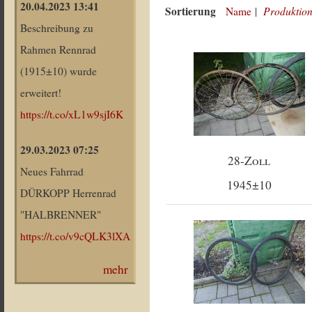
20.04.2023 13:41
Sortierung
Produktion
Name
|
Beschreibung zu
Rahmen Rennrad
(1915±10) wurde
erweitert!
https://t.co/xL1w9sjI6K
29.03.2023 07:25
28-Zoll
Neues Fahrrad
1945±10
DÜRKOPP Herrenrad
"HALBRENNER"
https://t.co/v9cQLK3lXA
mehr