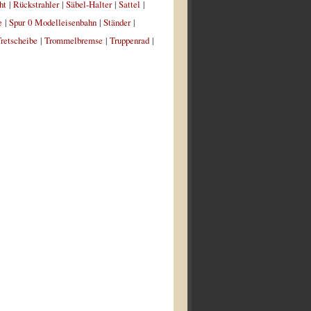
ht
|
Rückstrahler
|
Säbel-Halter
|
Sattel
|
e
|
Spur 0 Modelleisenbahn
|
Ständer
|
retscheibe
|
Trommelbremse
|
Truppenrad
|