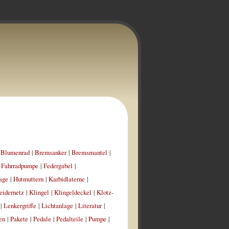
|
Blumenrad
|
Bremsanker
|
Bremsmantel
|
|
Fahrradpumpe
|
Federgabel
|
age
|
Hutmuttern
|
Karbidlaterne
|
eidernetz
|
Klingel
|
Klingeldeckel
|
Klotz-
|
Lenkergriffe
|
Lichtanlage
|
Literatur
|
en
|
Pakete
|
Pedale
|
Pedalteile
|
Pumpe
|