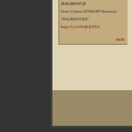
29.03.2023 07:25
Neues Fahrrad DÜRKOPP Herrenrad
"HALBRENNER"
https://t.co/v9cQLK3lXA
mehr