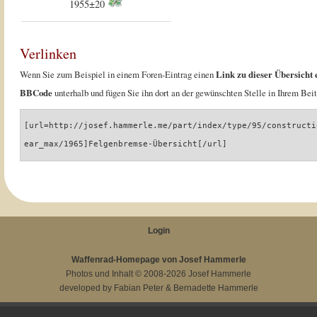
1955±20
Verlinken
Wenn Sie zum Beispiel in einem Foren-Eintrag einen
Link zu dieser Übersicht 
BBCode
unterhalb und fügen Sie ihn dort an der gewünschten Stelle in Ihrem Beit
[url=http://josef.hammerle.me/part/index/type/95/constructi
ear_max/1965]Felgenbremse-Übersicht[/url]
Login
Waffenrad-Homepage von Josef Hammerle
Photos und Inhalt © 2008-2026
Josef Hammerle
developed by
Fabian Peter
&
Bernadette Hammerle