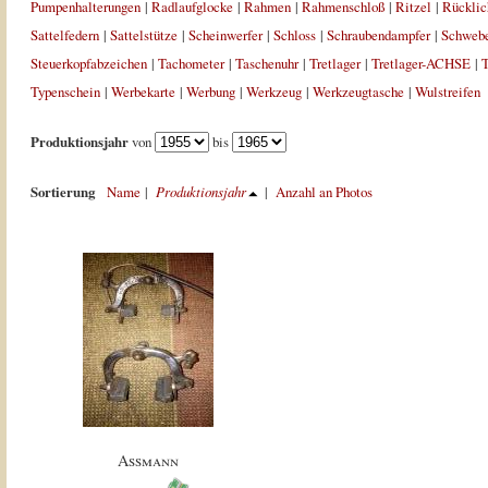
Pumpenhalterungen
|
Radlaufglocke
|
Rahmen
|
Rahmenschloß
|
Ritzel
|
Rücklic
Sattelfedern
|
Sattelstütze
|
Scheinwerfer
|
Schloss
|
Schraubendampfer
|
Schweb
Steuerkopfabzeichen
|
Tachometer
|
Taschenuhr
|
Tretlager
|
Tretlager-ACHSE
|
T
Typenschein
|
Werbekarte
|
Werbung
|
Werkzeug
|
Werkzeugtasche
|
Wulstreifen
Produktionsjahr
von
bis
Sortierung
Name
|
Produktionsjahr
|
Anzahl an Photos
Assmann