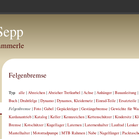
Sepp
Hammerle
Felgenbremse
Typ
alle
|
Abzeichen
|
Abzieher Tretkurbel
|
Achse
|
Anhänger
|
Bauanleitung
Buch
|
Drahtfelge
|
Dynamo
|
Dynamos, Kleidernetz
|
Einrad-Teile
|
Ersatzteile
Felgenbremse
|
Foto
|
Gabel
|
Gepäckträger
|
Gestängebremse
|
Gewichte für Wa
Kardanantrieb
|
Katalog
|
Keller
|
Kennzeichen
|
Kettenschützer
|
Kindersitz
|
Kl
Bremse
|
Kotschützer
|
Kugellager
|
Laternen
|
Laternenhalter
|
Laufrad
|
Lenker
Mantelhalter
|
Motorradpumpe
|
MTB Rahmen
|
Nabe
|
Nagelfänger
|
Packtasch