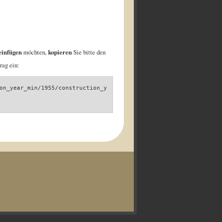
einfügen
möchten,
kopieren
Sie bitte den
rag ein:
on_year_min/1955/construction_y