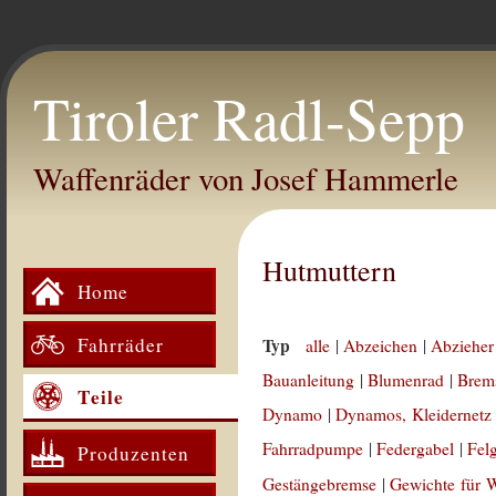
Tiroler Radl-Sepp
Waffenräder von Josef Hammerle
Hutmuttern
Home
Fahrräder
Typ
alle
|
Abzeichen
|
Abzieher
Bauanleitung
|
Blumenrad
|
Brem
Teile
Dynamo
|
Dynamos, Kleidernetz
Fahrradpumpe
|
Federgabel
|
Fel
Produzenten
Gestängebremse
|
Gewichte für 