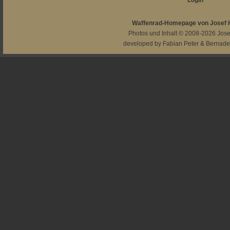
Login
Waffenrad-Homepage von Josef
Photos und Inhalt © 2008-2026
Jos
developed by
Fabian Peter
&
Bernade