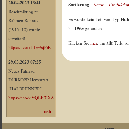
20.04.2023 13:41
Sortierung
Produktion
Name
|
Beschreibung zu
kein
Hut
Es wurde
Teil vom Typ
Rahmen Rennrad
1965
bis
gefunden!
(1915±10) wurde
erweitert!
alle
Klicken Sie
hier
, um
Teile v
https://t.co/xL1w9sjI6K
29.03.2023 07:25
Neues Fahrrad
DÜRKOPP Herrenrad
"HALBRENNER"
https://t.co/v9cQLK3lXA
mehr