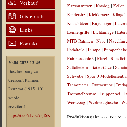
Verkauf
Kardanantrieb
|
Katalog
|
Keller
Kindersitz
|
Kleidernetz
|
Klingel
Gästebuch
Kotschützer
|
Kugellager
|
Latern
Links
Lenkergriffe
|
Lichtanlage
|
Liter
MTB Rahmen
|
Nabe
|
Nagelfän
Kontakt
Pedalteile
|
Pumpe
|
Pumpenhalte
Rahmenschloß
|
Ritzel
|
Rücklich
20.04.2023 13:45
Sattelfedern
|
Sattelstütze
|
Schein
Beschreibung zu
Schwebe
|
Spur 0 Modelleisenb
Crescent Rahmen
Tachometer
|
Taschenuhr
|
Tretla
Rennrad (1915±10)
Trommelbremse
|
Truppenrad
|
T
wurde
Werkzeug
|
Werkzeugtasche
|
Wul
erweitert!
https://t.co/xL1w9sjI6K
Produktionsjahr
von
b