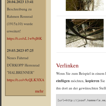
20.04.2023 13:41
Beschreibung zu
Rahmen Rennrad
(1915±10) wurde
erweitert!
https://t.co/xL1w9sjI6K
29.03.2023 07:25
Neues Fahrrad
Verlinken
DÜRKOPP Herrenrad
"HALBRENNER"
Wenn Sie zum Beispiel in einem 
https://t.co/v9cQLK3lXA
einfügen
kopieren
möchten,
Sie 
ihn dort an der gewünschten Stell
mehr
[url=http://josef.hammerle.me