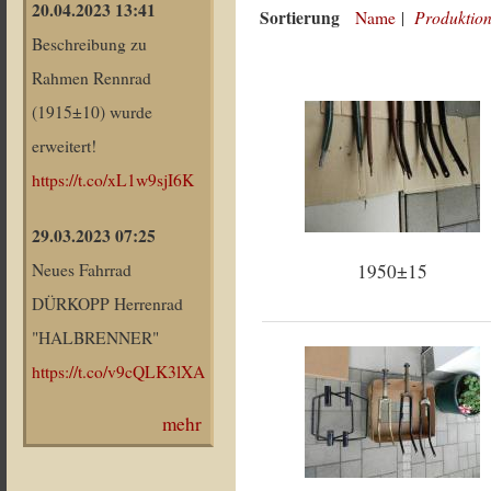
20.04.2023 13:41
Sortierung
Produktion
Name
|
Beschreibung zu
Rahmen Rennrad
(1915±10) wurde
erweitert!
https://t.co/xL1w9sjI6K
29.03.2023 07:25
1950±15
Neues Fahrrad
DÜRKOPP Herrenrad
"HALBRENNER"
https://t.co/v9cQLK3lXA
mehr