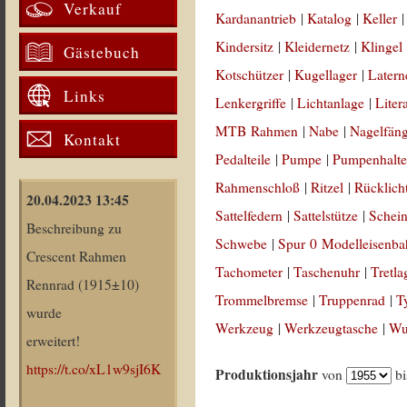
Verkauf
Kardanantrieb
|
Katalog
|
Keller
Kindersitz
|
Kleidernetz
|
Klingel
Gästebuch
Kotschützer
|
Kugellager
|
Latern
Links
Lenkergriffe
|
Lichtanlage
|
Liter
MTB Rahmen
|
Nabe
|
Nagelfän
Kontakt
Pedalteile
|
Pumpe
|
Pumpenhalte
Rahmenschloß
|
Ritzel
|
Rücklich
20.04.2023 13:45
Sattelfedern
|
Sattelstütze
|
Schein
Beschreibung zu
Schwebe
|
Spur 0 Modelleisenb
Crescent Rahmen
Tachometer
|
Taschenuhr
|
Tretla
Rennrad (1915±10)
Trommelbremse
|
Truppenrad
|
T
wurde
Werkzeug
|
Werkzeugtasche
|
Wul
erweitert!
https://t.co/xL1w9sjI6K
Produktionsjahr
von
b