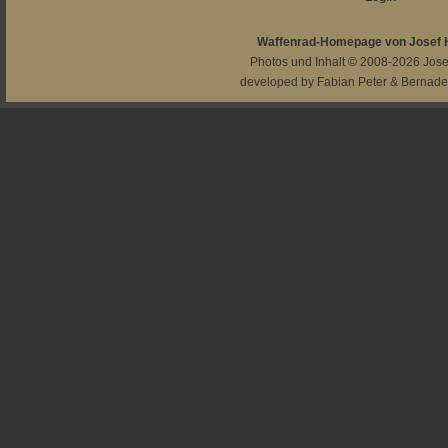
Waffenrad-Homepage von Josef
Photos und Inhalt © 2008-2026
Jos
developed by
Fabian Peter
&
Bernade