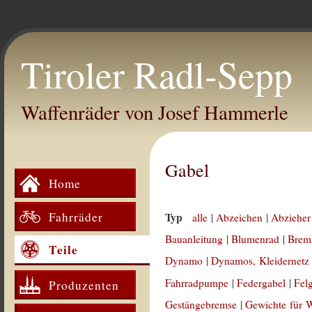
Tiroler Radl-Sepp
Waffenräder von Josef Hammerle
Gabel
Home
Fahrräder
Typ
alle
|
Abzeichen
|
Abzieher
Bauanleitung
|
Blumenrad
|
Brem
Teile
Dynamo
|
Dynamos, Kleidernetz
Fahrradpumpe
|
Federgabel
|
Fel
Produzenten
Gestängebremse
|
Gewichte für 