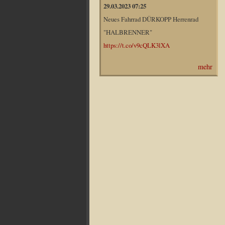
29.03.2023 07:25
Neues Fahrrad DÜRKOPP Herrenrad
"HALBRENNER"
https://t.co/v9cQLK3lXA
mehr