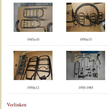
1945±10
1950±15
1950±12
1950-1965
Verlinken