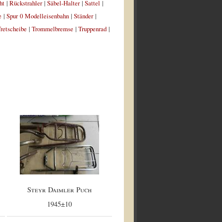
ht
|
Rückstrahler
|
Säbel-Halter
|
Sattel
|
e
|
Spur 0 Modelleisenbahn
|
Ständer
|
retscheibe
|
Trommelbremse
|
Truppenrad
|
Steyr Daimler Puch
1945±10