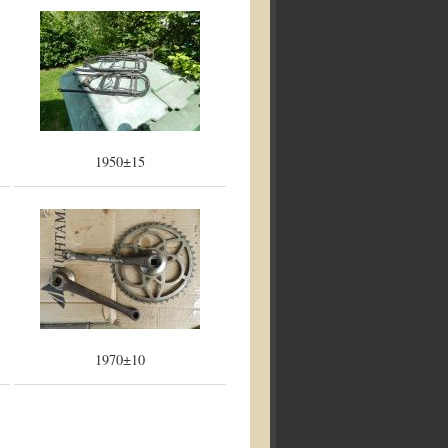
1950±15
1970±10