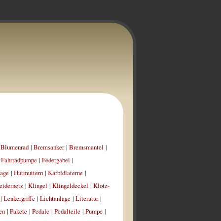
|
Blumenrad
|
Bremsanker
|
Bremsmantel
|
|
Fahrradpumpe
|
Federgabel
|
aage
|
Hutmuttern
|
Karbidlaterne
|
eidernetz
|
Klingel
|
Klingeldeckel
|
Klotz-
|
Lenkergriffe
|
Lichtanlage
|
Literatur
|
en
|
Pakete
|
Pedale
|
Pedalteile
|
Pumpe
|