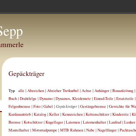
Sepp
Hammerle
Gepäckträger
Typ
alle
|
Abzeichen
|
Abzieher Tretkurbel
|
Achse
|
Anhänger
|
Bauanleitung
Buch
|
Drahtfelge
|
Dynamo
|
Dynamos, Kleidernetz
|
Einrad-Teile
|
Ersatzteile
Felgenbremse
|
Foto
|
Gabel
|
Gepäckträger
|
Gestängebremse
|
Gewichte für W
Kardanantrieb
|
Katalog
|
Keller
|
Kennzeichen
|
Kettenschützer
|
Kindersitz
|
Kl
Bremse
|
Kotschützer
|
Kugellager
|
Laternen
|
Laternenhalter
|
Laufrad
|
Lenker
Mantelhalter
|
Motorradpumpe
|
MTB Rahmen
|
Nabe
|
Nagelfänger
|
Packtasch