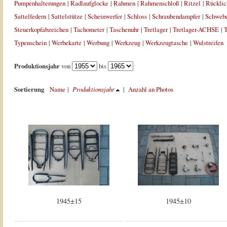
Pumpenhalterungen
|
Radlaufglocke
|
Rahmen
|
Rahmenschloß
|
Ritzel
|
Rücklic
Sattelfedern
|
Sattelstütze
|
Scheinwerfer
|
Schloss
|
Schraubendampfer
|
Schweb
Steuerkopfabzeichen
|
Tachometer
|
Taschenuhr
|
Tretlager
|
Tretlager-ACHSE
|
T
Typenschein
|
Werbekarte
|
Werbung
|
Werkzeug
|
Werkzeugtasche
|
Wulstreifen
Produktionsjahr
von
bis
Sortierung
Name
|
Produktionsjahr
|
Anzahl an Photos
1945±15
1945±10