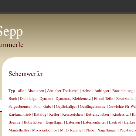
Sepp
Hammerle
Scheinwerfer
Typ
alle
|
Abzeichen
|
Abzieher Tretkurbel
|
Achse
|
Anhänger
|
Bauanleitung
Buch
|
Drahtfelge
|
Dynamo
|
Dynamos, Kleidernetz
|
Einrad-Teile
|
Ersatzteile
Felgenbremse
|
Foto
|
Gabel
|
Gepäckträger
|
Gestängebremse
|
Gewichte für Wa
Kardanantrieb
|
Katalog
|
Keller
|
Kennzeichen
|
Kettenschützer
|
Kindersitz
|
Kl
Bremse
|
Kotschützer
|
Kugellager
|
Laternen
|
Laternenhalter
|
Laufrad
|
Lenker
Mantelhalter
|
Motorradpumpe
|
MTB Rahmen
|
Nabe
|
Nagelfänger
|
Packtasch