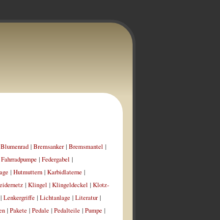
|
Blumenrad
|
Bremsanker
|
Bremsmantel
|
|
Fahrradpumpe
|
Federgabel
|
age
|
Hutmuttern
|
Karbidlaterne
|
eidernetz
|
Klingel
|
Klingeldeckel
|
Klotz-
|
Lenkergriffe
|
Lichtanlage
|
Literatur
|
en
|
Pakete
|
Pedale
|
Pedalteile
|
Pumpe
|