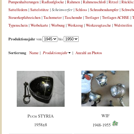
Pumpenhalterungen
|
Radlaufglocke
|
Rahmen
|
Rahmenschloß
|
Ritzel
|
Rücklic
Sattelfedern
|
Sattelstütze
|
Scheinwerfer
|
Schloss
|
Schraubendampfer
|
Schweb
Steuerkopfabzeichen
|
Tachometer
|
Taschenuhr
|
Tretlager
|
Tretlager-ACHSE
|
T
Typenschein
|
Werbekarte
|
Werbung
|
Werkzeug
|
Werkzeugtasche
|
Wulstreifen
Produktionsjahr
von
bis
Sortierung
Name
|
Produktionsjahr
|
Anzahl an Photos
WIF
Puch STYRIA
1958±8
1948-1955