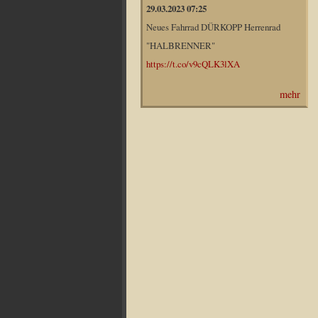
29.03.2023 07:25
Neues Fahrrad DÜRKOPP Herrenrad
"HALBRENNER"
https://t.co/v9cQLK3lXA
mehr