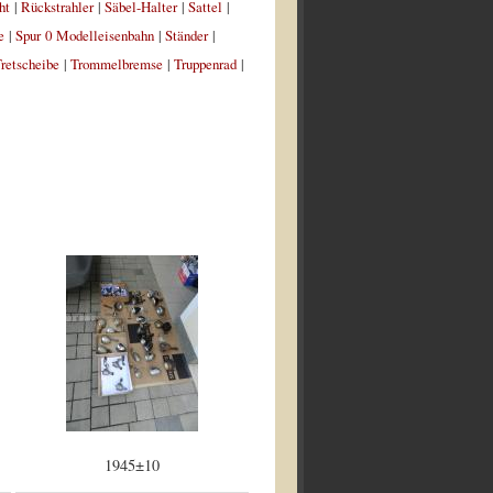
ht
|
Rückstrahler
|
Säbel-Halter
|
Sattel
|
e
|
Spur 0 Modelleisenbahn
|
Ständer
|
retscheibe
|
Trommelbremse
|
Truppenrad
|
1945±10