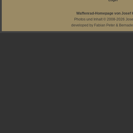
Login
Waffenrad-Homepage von Josef
Photos und Inhalt © 2008-2026
Jos
developed by
Fabian Peter
&
Bernade