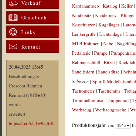
Verkauf
Kardanantrieb
|
Katalog
|
Keller
Kindersitz
|
Kleidernetz
|
Klingel
Gästebuch
Kotschützer
|
Kugellager
|
Latern
Links
Lenkergriffe
|
Lichtanlage
|
Liter
MTB Rahmen
|
Nabe
|
Nagelfän
Kontakt
Pedalteile
|
Pumpe
|
Pumpenhalte
Rahmenschloß
|
Ritzel
|
Rücklich
20.04.2023 13:45
Sattelfedern
|
Sattelstütze
|
Schein
Beschreibung zu
Schwebe
|
Spur 0 Modelleisenba
Crescent Rahmen
Tachometer
|
Taschenuhr
|
Tretla
Rennrad (1915±10)
Trommelbremse
|
Truppenrad
|
T
wurde
Werkzeug
|
Werkzeugtasche
|
Wul
erweitert!
https://t.co/xL1w9sjI6K
Produktionsjahr
von
b