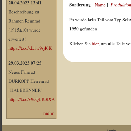
20.04.2023 13:41
Sortierung
Produktion
Name
|
Beschreibung zu
kein
Sch
Es wurde
Teil vom Typ
Rahmen Rennrad
1950
gefunden!
(1915±10) wurde
erweitert!
alle
Klicken Sie
hier
, um
Teile v
https://t.co/xL1w9sjI6K
29.03.2023 07:25
Neues Fahrrad
DÜRKOPP Herrenrad
"HALBRENNER"
https://t.co/v9cQLK3lXA
mehr