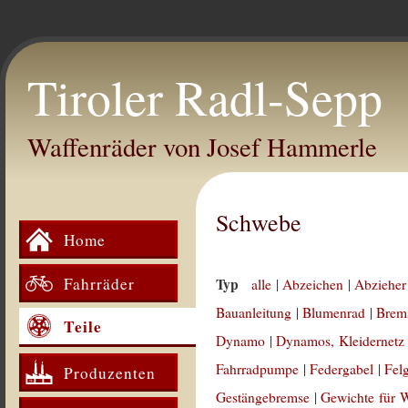
Tiroler Radl-Sepp
Waffenräder von Josef Hammerle
Schwebe
Home
Fahrräder
Typ
alle
|
Abzeichen
|
Abzieher
Bauanleitung
|
Blumenrad
|
Brem
Teile
Dynamo
|
Dynamos, Kleidernetz
Fahrradpumpe
|
Federgabel
|
Fel
Produzenten
Gestängebremse
|
Gewichte für 