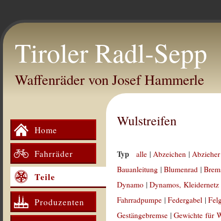
Tiroler Radl-Sepp
Waffenräder von Josef Hammerle
Wulstreifen
Home
Fahrräder
Typ
alle
|
Abzeichen
|
Abzieher
Bauanleitung
|
Blumenrad
|
Brem
Teile
Dynamo
|
Dynamos, Kleidernetz
Fahrradpumpe
|
Federgabel
|
Fel
Produzenten
Gestängebremse
|
Gewichte für 