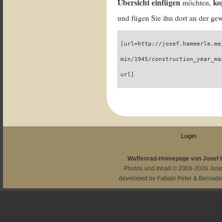
Übersicht einfügen
ko
möchten,
und fügen Sie ihn dort an der gew
[url=http://josef.hammerle.me
min/1945/construction_year_ma
url]
Login
Waffenrad-Homepage von Josef
Photos und Inhalt © 2008-2026
Jos
developed by
Fabian Peter
&
Bernade