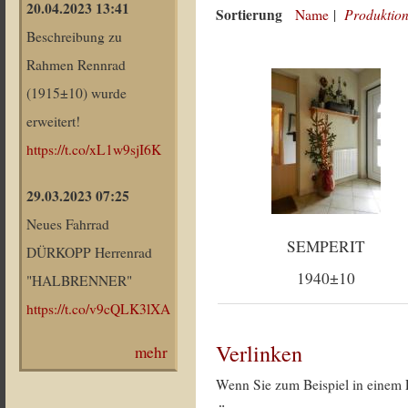
20.04.2023 13:41
Sortierung
Produktion
Name
|
Beschreibung zu
Rahmen Rennrad
(1915±10) wurde
erweitert!
https://t.co/xL1w9sjI6K
29.03.2023 07:25
Neues Fahrrad
SEMPERIT
DÜRKOPP Herrenrad
1940±10
"HALBRENNER"
https://t.co/v9cQLK3lXA
Verlinken
mehr
Wenn Sie zum Beispiel in einem 