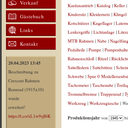
Verkauf
Kardanantrieb
|
Katalog
|
Keller
Kindersitz
|
Kleidernetz
|
Klingel
Gästebuch
Kotschützer
|
Kugellager
|
Latern
Links
Lenkergriffe
|
Lichtanlage
|
Liter
MTB Rahmen
|
Nabe
|
Nagelfän
Kontakt
Pedalteile
|
Pumpe
|
Pumpenhalte
Rahmenschloß
|
Ritzel
|
Rücklich
20.04.2023 13:45
Sattelfedern
|
Sattelstütze
|
Schein
Beschreibung zu
Schwebe
|
Spur 0 Modelleisenb
Crescent Rahmen
Tachometer
|
Taschenuhr
|
Tretla
Rennrad (1915±10)
Trommelbremse
|
Truppenrad
|
T
wurde
Wul
Werkzeug
|
Werkzeugtasche
|
erweitert!
https://t.co/xL1w9sjI6K
Produktionsjahr
von
b