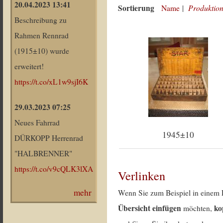
20.04.2023 13:41
Sortierung
Produktion
Name
|
Beschreibung zu
Rahmen Rennrad
(1915±10) wurde
erweitert!
https://t.co/xL1w9sjI6K
29.03.2023 07:25
Neues Fahrrad
1945±10
DÜRKOPP Herrenrad
"HALBRENNER"
https://t.co/v9cQLK3lXA
Verlinken
mehr
Wenn Sie zum Beispiel in einem 
Übersicht einfügen
ko
möchten,