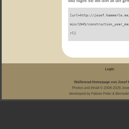
und fügen Sie ihn dort an der gew
[url=http://josef.hammerle.me
min/1945/construction_year_ma
rl]
Login
Waffenrad-Homepage von Josef
Photos und Inhalt © 2008-2026
Jos
developed by
Fabian Peter
&
Bernade