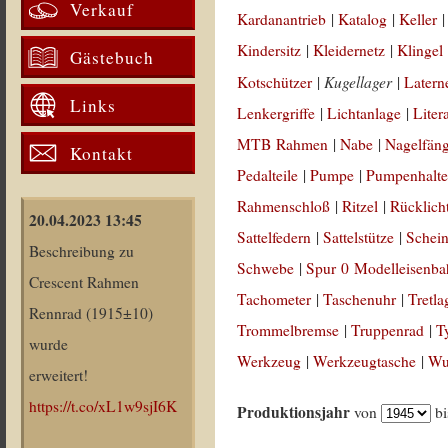
Verkauf
Kardanantrieb
|
Katalog
|
Keller
Kindersitz
|
Kleidernetz
|
Klingel
Gästebuch
Kugellager
Kotschützer
|
|
Latern
Links
Lenkergriffe
|
Lichtanlage
|
Liter
MTB Rahmen
|
Nabe
|
Nagelfän
Kontakt
Pedalteile
|
Pumpe
|
Pumpenhalte
Rahmenschloß
|
Ritzel
|
Rücklich
20.04.2023 13:45
Sattelfedern
|
Sattelstütze
|
Schein
Beschreibung zu
Schwebe
|
Spur 0 Modelleisenb
Crescent Rahmen
Tachometer
|
Taschenuhr
|
Tretla
Rennrad (1915±10)
Trommelbremse
|
Truppenrad
|
T
wurde
Werkzeug
|
Werkzeugtasche
|
Wul
erweitert!
https://t.co/xL1w9sjI6K
Produktionsjahr
von
b