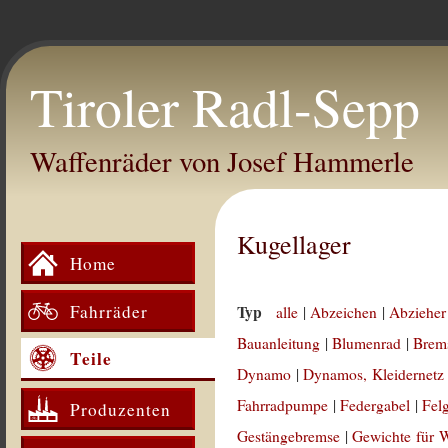
Tiroler Radl-Sepp
Waffenräder von Josef Hammerle
Kugellager
Home
Fahrräder
Typ
alle
|
Abzeichen
|
Abzieher
Bauanleitung
|
Blumenrad
|
Brem
Teile
Dynamo
|
Dynamos, Kleidernetz
Fahrradpumpe
|
Federgabel
|
Fel
Produzenten
Gestängebremse
|
Gewichte für 