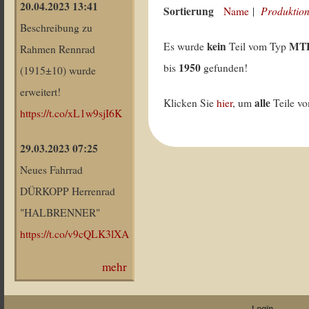
20.04.2023 13:41
Sortierung
Produktion
Name
|
Beschreibung zu
kein
MT
Es wurde
Teil vom Typ
Rahmen Rennrad
1950
bis
gefunden!
(1915±10) wurde
erweitert!
alle
Klicken Sie
hier
, um
Teile v
https://t.co/xL1w9sjI6K
29.03.2023 07:25
Neues Fahrrad
DÜRKOPP Herrenrad
"HALBRENNER"
https://t.co/v9cQLK3lXA
mehr