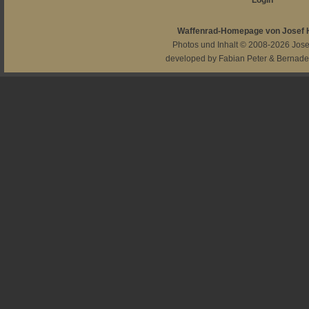
Login
Waffenrad-Homepage von Josef
Photos und Inhalt © 2008-2026
Jos
developed by
Fabian Peter
&
Bernade