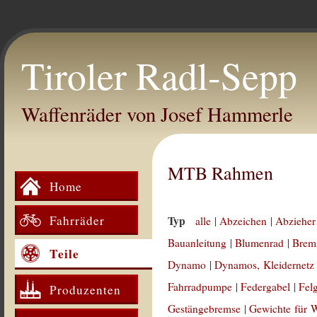
Tiroler Radl-Sepp
Waffenräder von Josef Hammerle
MTB Rahmen
Home
Fahrräder
Typ
alle
|
Abzeichen
|
Abzieher
Bauanleitung
|
Blumenrad
|
Brem
Teile
Dynamo
|
Dynamos, Kleidernetz
Fahrradpumpe
|
Federgabel
|
Fel
Produzenten
Gestängebremse
|
Gewichte für 