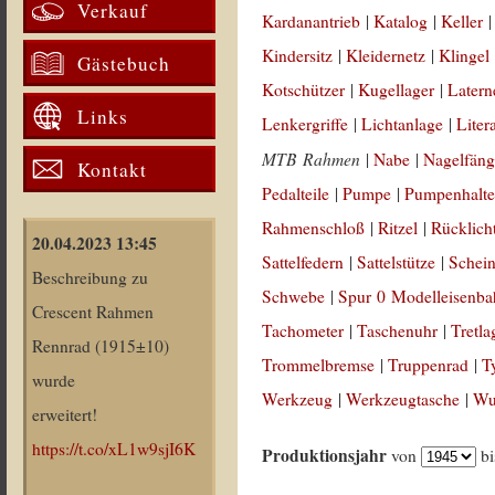
Verkauf
Kardanantrieb
|
Katalog
|
Keller
Kindersitz
|
Kleidernetz
|
Klingel
Gästebuch
Kotschützer
|
Kugellager
|
Latern
Links
Lenkergriffe
|
Lichtanlage
|
Liter
MTB Rahmen
|
Nabe
|
Nagelfäng
Kontakt
Pedalteile
|
Pumpe
|
Pumpenhalte
Rahmenschloß
|
Ritzel
|
Rücklich
20.04.2023 13:45
Sattelfedern
|
Sattelstütze
|
Schein
Beschreibung zu
Schwebe
|
Spur 0 Modelleisenb
Crescent Rahmen
Tachometer
|
Taschenuhr
|
Tretla
Rennrad (1915±10)
Trommelbremse
|
Truppenrad
|
T
wurde
Werkzeug
|
Werkzeugtasche
|
Wul
erweitert!
https://t.co/xL1w9sjI6K
Produktionsjahr
von
b