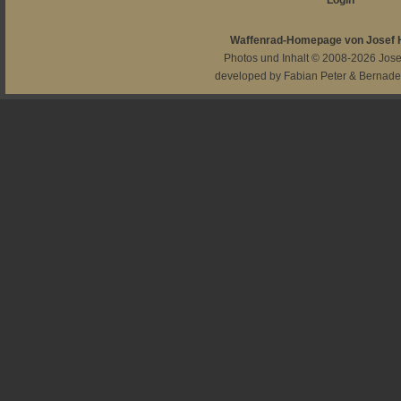
Login
Waffenrad-Homepage von Josef
Photos und Inhalt © 2008-2026
Jos
developed by
Fabian Peter
&
Bernade