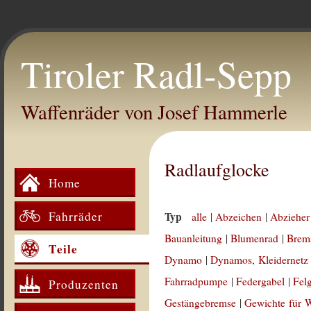
Tiroler Radl-Sepp
Waffenräder von Josef Hammerle
Radlaufglocke
Home
Fahrräder
Typ
alle
|
Abzeichen
|
Abzieher
Bauanleitung
|
Blumenrad
|
Brem
Teile
Dynamo
|
Dynamos, Kleidernetz
Fahrradpumpe
|
Federgabel
|
Fel
Produzenten
Gestängebremse
|
Gewichte für 