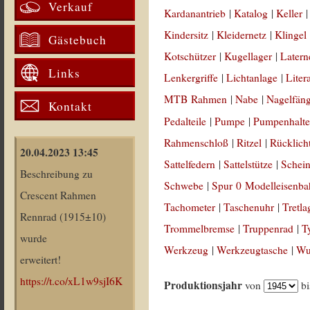
Verkauf
Kardanantrieb
|
Katalog
|
Keller
Kindersitz
|
Kleidernetz
|
Klingel
Gästebuch
Kotschützer
|
Kugellager
|
Latern
Links
Lenkergriffe
|
Lichtanlage
|
Liter
MTB Rahmen
|
Nabe
|
Nagelfän
Kontakt
Pedalteile
|
Pumpe
|
Pumpenhalte
Rahmenschloß
|
Ritzel
|
Rücklich
20.04.2023 13:45
Sattelfedern
|
Sattelstütze
|
Schein
Beschreibung zu
Schwebe
|
Spur 0 Modelleisenb
Crescent Rahmen
Tachometer
|
Taschenuhr
|
Tretla
Rennrad (1915±10)
Trommelbremse
|
Truppenrad
|
T
wurde
Werkzeug
|
Werkzeugtasche
|
Wul
erweitert!
https://t.co/xL1w9sjI6K
Produktionsjahr
von
b