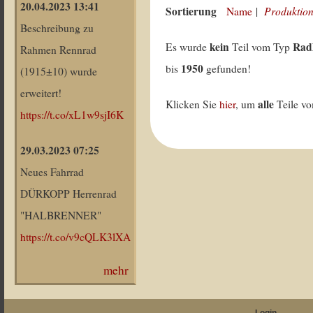
20.04.2023 13:41
Sortierung
Produktion
Name
|
Beschreibung zu
kein
Rad
Es wurde
Teil vom Typ
Rahmen Rennrad
1950
bis
gefunden!
(1915±10) wurde
erweitert!
alle
Klicken Sie
hier
, um
Teile v
https://t.co/xL1w9sjI6K
29.03.2023 07:25
Neues Fahrrad
DÜRKOPP Herrenrad
"HALBRENNER"
https://t.co/v9cQLK3lXA
mehr