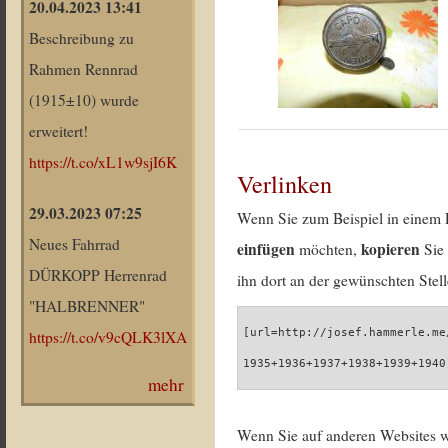
20.04.2023 13:41
Beschreibung zu
Rahmen Rennrad
(1915±10) wurde
erweitert!
https://t.co/xL1w9sjI6K
Verlinken
29.03.2023 07:25
Wenn Sie zum Beispiel in einem 
Neues Fahrrad
einfügen
kopieren
möchten,
Sie 
DÜRKOPP Herrenrad
ihn dort an der gewünschten Stell
"HALBRENNER"
[url=http://josef.hammerle.me
https://t.co/v9cQLK3lXA
1935+1936+1937+1938+1939+1940
mehr
Wenn Sie auf anderen Websites 