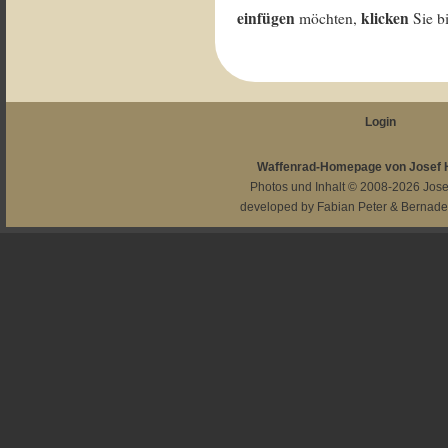
einfügen
klicken
möchten,
Sie b
Login
Waffenrad-Homepage von Josef
Photos und Inhalt © 2008-2026
Jos
developed by
Fabian Peter
&
Bernade