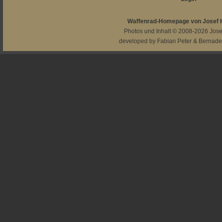
Waffenrad-Homepage von Josef
Photos und Inhalt © 2008-2026
Jos
developed by
Fabian Peter
&
Bernade