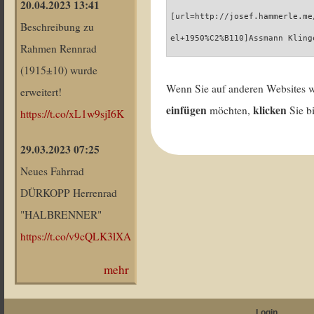
20.04.2023 13:41
[url=http://josef.hammerle.me
Beschreibung zu
el+1950%C2%B110]Assmann Kling
Rahmen Rennrad
(1915±10) wurde
Wenn Sie auf anderen Websites 
erweitert!
einfügen
klicken
möchten,
Sie b
https://t.co/xL1w9sjI6K
29.03.2023 07:25
Neues Fahrrad
DÜRKOPP Herrenrad
"HALBRENNER"
https://t.co/v9cQLK3lXA
mehr
Login