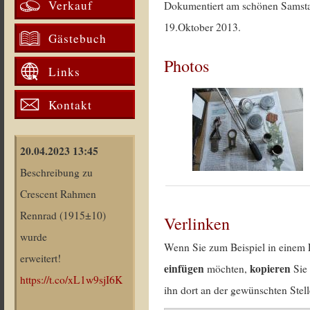
Verkauf
Dokumentiert am schönen Samst
19.Oktober 2013.
Gästebuch
Photos
Links
Kontakt
20.04.2023 13:45
Beschreibung zu
Crescent Rahmen
Rennrad (1915±10)
Verlinken
wurde
Wenn Sie zum Beispiel in einem 
erweitert!
einfügen
kopieren
möchten,
Sie 
https://t.co/xL1w9sjI6K
ihn dort an der gewünschten Stell