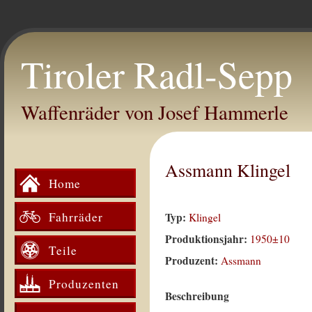
Tiroler Radl-Sepp
Waffenräder von Josef Hammerle
Assmann Klingel
Home
Fahrräder
Typ:
Klingel
Produktionsjahr:
1950±10
Teile
Produzent:
Assmann
Produzenten
Beschreibung