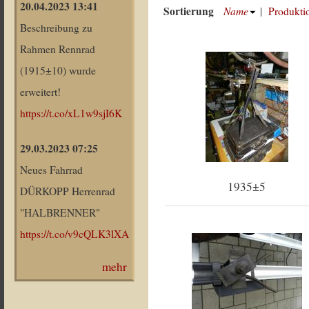
20.04.2023 13:41
Sortierung
Name
|
Produkti
Beschreibung zu
Rahmen Rennrad
(1915±10) wurde
erweitert!
https://t.co/xL1w9sjI6K
29.03.2023 07:25
Neues Fahrrad
1935±5
DÜRKOPP Herrenrad
"HALBRENNER"
https://t.co/v9cQLK3lXA
mehr