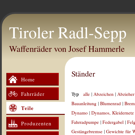
Tiroler Radl-Sepp
Waffenräder von Josef Hammerle
Ständer
Home
Fahrräder
Typ
alle
|
Abzeichen
|
Abzieher
Bauanleitung
|
Blumenrad
|
Brem
Teile
Dynamo
|
Dynamos, Kleidernetz
Fahrradpumpe
|
Federgabel
|
Fel
Produzenten
Gestängebremse
|
Gewichte für 