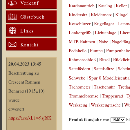
Verkauf
Kardanantrieb
|
Katalog
|
Keller
Kindersitz
|
Kleidernetz
|
Klingel
Gästebuch
Kotschützer
|
Kugellager
|
Latern
Links
Lenkergriffe
|
Lichtanlage
|
Liter
MTB Rahmen
|
Nabe
|
Nagelfän
Kontakt
Pedalteile
|
Pumpe
|
Pumpenhalte
Rahmenschloß
|
Ritzel
|
Rücklich
20.04.2023 13:45
Sattelfedern
|
Sattelstütze
|
Schein
Beschreibung zu
Schwebe
|
Spur 0 Modelleisenb
Crescent Rahmen
Tachometer
|
Taschenuhr
|
Tretla
Rennrad (1915±10)
Trommelbremse
|
Truppenrad
|
T
wurde
Werkzeug
|
Werkzeugtasche
|
Wul
erweitert!
https://t.co/xL1w9sjI6K
Produktionsjahr
von
b