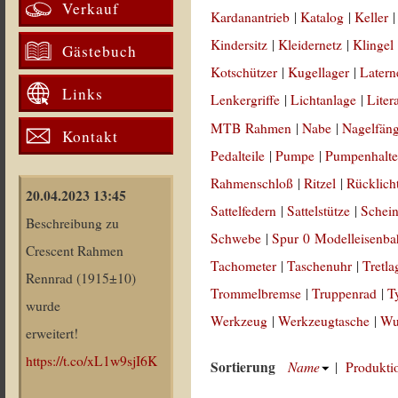
Verkauf
Kardanantrieb
|
Katalog
|
Keller
Kindersitz
|
Kleidernetz
|
Klingel
Gästebuch
Kotschützer
|
Kugellager
|
Latern
Links
Lenkergriffe
|
Lichtanlage
|
Liter
MTB Rahmen
|
Nabe
|
Nagelfän
Kontakt
Pedalteile
|
Pumpe
|
Pumpenhalte
Rahmenschloß
|
Ritzel
|
Rücklich
20.04.2023 13:45
Sattelfedern
|
Sattelstütze
|
Schein
Beschreibung zu
Schwebe
|
Spur 0 Modelleisenb
Crescent Rahmen
Tachometer
|
Taschenuhr
|
Tretla
Rennrad (1915±10)
Trommelbremse
|
Truppenrad
|
T
wurde
Werkzeug
|
Werkzeugtasche
|
Wul
erweitert!
https://t.co/xL1w9sjI6K
Sortierung
Name
|
Produkti