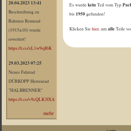
20.04.2023 13:41
kein
Pac
Es wurde
Teil vom Typ
Beschreibung zu
1950
bis
gefunden!
Rahmen Rennrad
alle
Klicken Sie
hier
, um
Teile v
(1915±10) wurde
erweitert!
https://t.co/xL1w9sjI6K
29.03.2023 07:25
Neues Fahrrad
DÜRKOPP Herrenrad
"HALBRENNER"
https://t.co/v9cQLK3lXA
mehr