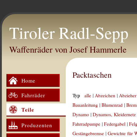
Tiroler Radl-Sepp
Waffenräder von Josef Hammerle
Packtaschen
Home
Fahrräder
Typ
alle
|
Abzeichen
|
Abzieher
Bauanleitung
|
Blumenrad
|
Brem
Teile
Dynamo
|
Dynamos, Kleidernetz
Fahrradpumpe
|
Federgabel
|
Fel
Produzenten
Gestängebremse
|
Gewichte für 