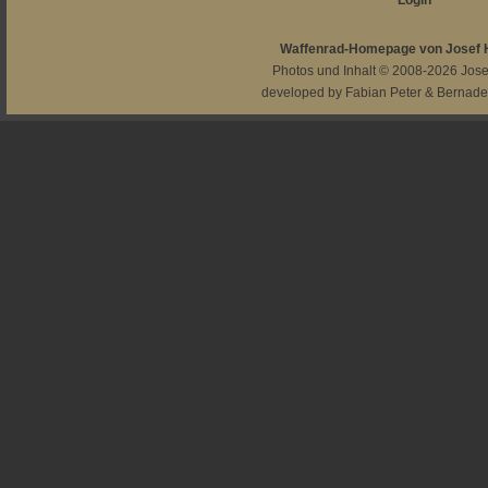
Login
Waffenrad-Homepage von Josef
Photos und Inhalt © 2008-2026
Jos
developed by
Fabian Peter
&
Bernade