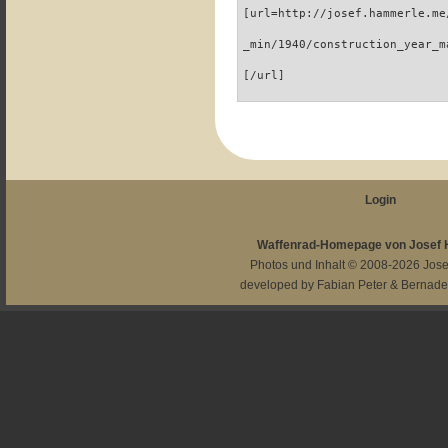
[url=http://josef.hammerle.me
_min/1940/construction_year_m
[/url]
Login
Waffenrad-Homepage von Josef
Photos und Inhalt © 2008-2026
Jos
developed by
Fabian Peter
&
Bernade