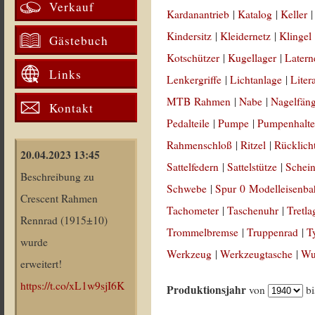
Verkauf
Kardanantrieb
|
Katalog
|
Keller
Kindersitz
|
Kleidernetz
|
Klingel
Gästebuch
Kotschützer
|
Kugellager
|
Latern
Links
Lenkergriffe
|
Lichtanlage
|
Liter
MTB Rahmen
|
Nabe
|
Nagelfän
Kontakt
Pedalteile
|
Pumpe
|
Pumpenhalte
Rahmenschloß
|
Ritzel
|
Rücklich
20.04.2023 13:45
Sattelfedern
|
Sattelstütze
|
Schein
Beschreibung zu
Schwebe
|
Spur 0 Modelleisenb
Crescent Rahmen
Tachometer
|
Taschenuhr
|
Tretla
Rennrad (1915±10)
Trommelbremse
|
Truppenrad
|
T
wurde
Werkzeug
|
Werkzeugtasche
|
Wul
erweitert!
https://t.co/xL1w9sjI6K
Produktionsjahr
von
b