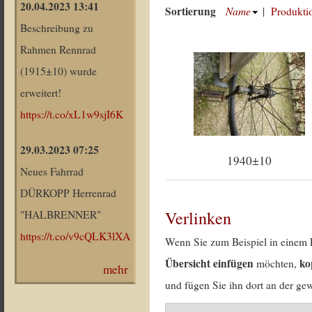
20.04.2023 13:41
Sortierung
Name
|
Produkti
Beschreibung zu
Rahmen Rennrad
(1915±10) wurde
erweitert!
https://t.co/xL1w9sjI6K
29.03.2023 07:25
1940±10
Neues Fahrrad
DÜRKOPP Herrenrad
Verlinken
"HALBRENNER"
https://t.co/v9cQLK3lXA
Wenn Sie zum Beispiel in einem 
Übersicht einfügen
ko
möchten,
mehr
und fügen Sie ihn dort an der gew