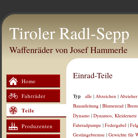
Tiroler Radl-Sepp
Waffenräder von Josef Hammerle
Einrad-Teile
Home
Fahrräder
Typ
alle
|
Abzeichen
|
Abzieher
Bauanleitung
|
Blumenrad
|
Brem
Teile
Dynamo
|
Dynamos, Kleidernetz
Fahrradpumpe
|
Federgabel
|
Fel
Produzenten
Gestängebremse
|
Gewichte für 