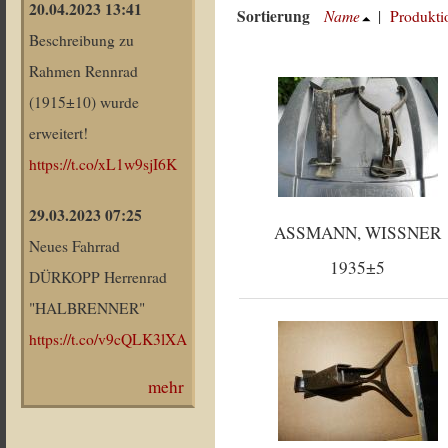
20.04.2023 13:41
Sortierung
Name
|
Produkti
Beschreibung zu
Rahmen Rennrad
(1915±10) wurde
erweitert!
https://t.co/xL1w9sjI6K
29.03.2023 07:25
ASSMANN, WISSNER
Neues Fahrrad
1935±5
DÜRKOPP Herrenrad
"HALBRENNER"
https://t.co/v9cQLK3lXA
mehr