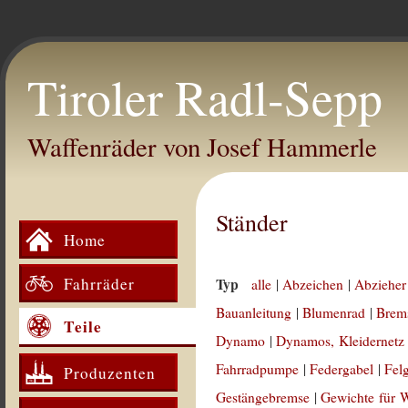
Tiroler Radl-Sepp
Waffenräder von Josef Hammerle
Ständer
Home
Fahrräder
Typ
alle
|
Abzeichen
|
Abzieher
Bauanleitung
|
Blumenrad
|
Brem
Teile
Dynamo
|
Dynamos, Kleidernetz
Fahrradpumpe
|
Federgabel
|
Fel
Produzenten
Gestängebremse
|
Gewichte für 