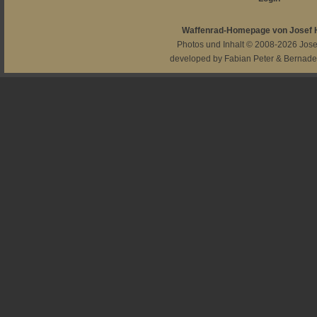
Waffenrad-Homepage von Josef
Photos und Inhalt © 2008-2026
Jos
developed by
Fabian Peter
&
Bernade