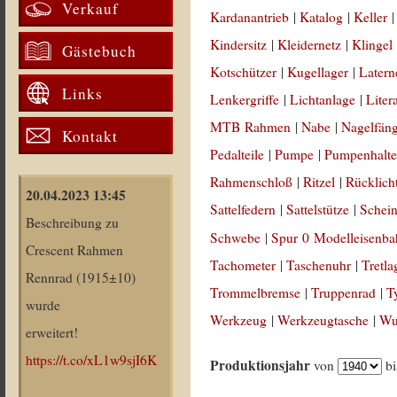
Verkauf
Kardanantrieb
|
Katalog
|
Keller
Kindersitz
|
Kleidernetz
|
Klingel
Gästebuch
Kotschützer
|
Kugellager
|
Latern
Links
Lenkergriffe
|
Lichtanlage
|
Liter
MTB Rahmen
|
Nabe
|
Nagelfän
Kontakt
Pedalteile
|
Pumpe
|
Pumpenhalte
Rahmenschloß
|
Ritzel
|
Rücklich
20.04.2023 13:45
Sattelfedern
|
Sattelstütze
|
Schein
Beschreibung zu
Schwebe
|
Spur 0 Modelleisenb
Crescent Rahmen
Tachometer
|
Taschenuhr
|
Tretla
Rennrad (1915±10)
Trommelbremse
|
Truppenrad
|
T
wurde
Werkzeug
|
Werkzeugtasche
|
Wul
erweitert!
https://t.co/xL1w9sjI6K
Produktionsjahr
von
b