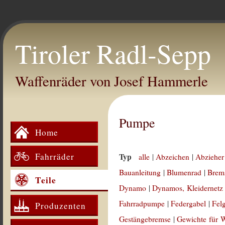
Tiroler Radl-Sepp
Waffenräder von Josef Hammerle
Pumpe
Home
Fahrräder
Typ
alle
|
Abzeichen
|
Abzieher
Bauanleitung
|
Blumenrad
|
Brem
Teile
Dynamo
|
Dynamos, Kleidernetz
Fahrradpumpe
|
Federgabel
|
Fel
Produzenten
Gestängebremse
|
Gewichte für 