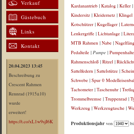
Verkauf
Kardanantrieb
|
Katalog
|
Keller
Kindersitz
|
Kleidernetz
|
Klingel
Gästebuch
Kotschützer
|
Kugellager
|
Latern
Links
Lenkergriffe
|
Lichtanlage
|
Liter
MTB Rahmen
|
Nabe
|
Nagelfän
Kontakt
Pumpe
Pedalteile
|
|
Pumpenhalte
Rahmenschloß
|
Ritzel
|
Rücklich
20.04.2023 13:45
Sattelfedern
|
Sattelstütze
|
Schein
Beschreibung zu
Schwebe
|
Spur 0 Modelleisenb
Crescent Rahmen
Tachometer
|
Taschenuhr
|
Tretla
Rennrad (1915±10)
Trommelbremse
|
Truppenrad
|
T
wurde
Werkzeug
|
Werkzeugtasche
|
Wul
erweitert!
https://t.co/xL1w9sjI6K
Produktionsjahr
von
b