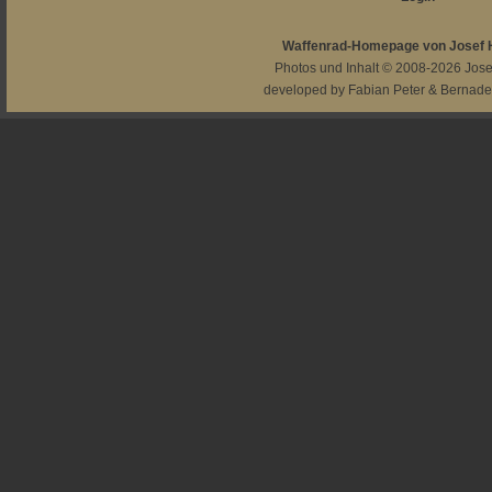
Waffenrad-Homepage von Josef
Photos und Inhalt © 2008-2026
Jos
developed by
Fabian Peter
&
Bernade