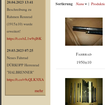
20.04.2023 13:41
Sortierung
Name
|
Produkti
Beschreibung zu
Rahmen Rennrad
(1915±10) wurde
erweitert!
https://t.co/xL1w9sjI6K
29.03.2023 07:25
Fahrrad
Neues Fahrrad
1950±10
DÜRKOPP Herrenrad
"HALBRENNER"
https://t.co/v9cQLK3lXA
mehr