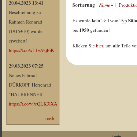
20.04.2023 13:41
Sortierung
Name
|
Produkti
Beschreibung zu
kein
Säbe
Es wurde
Teil vom Typ
Rahmen Rennrad
1950
bis
gefunden!
(1915±10) wurde
erweitert!
alle
Klicken Sie
hier
, um
Teile v
https://t.co/xL1w9sjI6K
29.03.2023 07:25
Neues Fahrrad
DÜRKOPP Herrenrad
"HALBRENNER"
https://t.co/v9cQLK3lXA
mehr