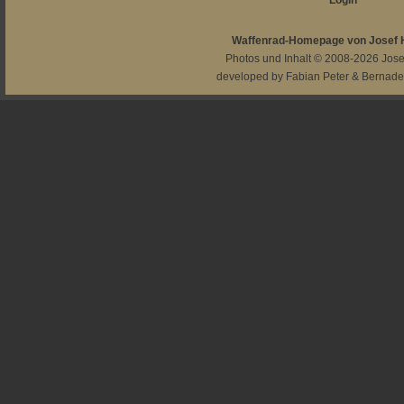
Login
Waffenrad-Homepage von Josef
Photos und Inhalt © 2008-2026
Jos
developed by
Fabian Peter
&
Bernade