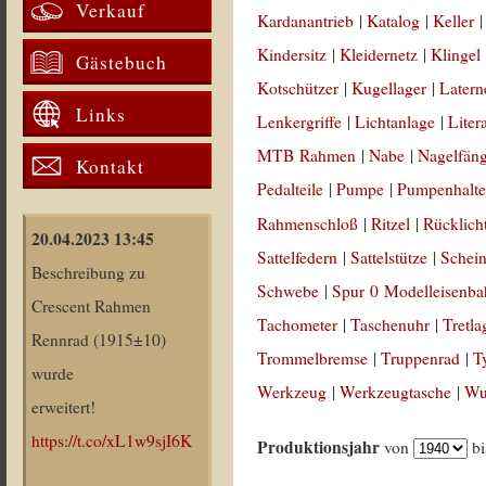
Verkauf
Kardanantrieb
|
Katalog
|
Keller
Kindersitz
|
Kleidernetz
|
Klingel
Gästebuch
Kotschützer
|
Kugellager
|
Latern
Links
Lenkergriffe
|
Lichtanlage
|
Liter
MTB Rahmen
|
Nabe
|
Nagelfän
Kontakt
Pedalteile
|
Pumpe
|
Pumpenhalte
Rahmenschloß
|
Ritzel
|
Rücklich
20.04.2023 13:45
Sattelfedern
|
Sattelstütze
|
Schein
Beschreibung zu
Schwebe
|
Spur 0 Modelleisenb
Crescent Rahmen
Tachometer
|
Taschenuhr
|
Tretla
Rennrad (1915±10)
Trommelbremse
|
Truppenrad
|
T
wurde
Werkzeug
|
Werkzeugtasche
|
Wul
erweitert!
https://t.co/xL1w9sjI6K
Produktionsjahr
von
b