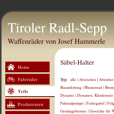
Tiroler Radl-Sepp
Waffenräder von Josef Hammerle
Säbel-Halter
Home
Fahrräder
Typ
alle
|
Abzeichen
|
Abzieher
Bauanleitung
|
Blumenrad
|
Brem
Teile
Dynamo
|
Dynamos, Kleidernetz
Fahrradpumpe
|
Federgabel
|
Fel
Produzenten
Gestängebremse
|
Gewichte für 