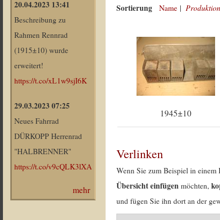
20.04.2023 13:41
Sortierung
Produktion
Name
|
Beschreibung zu
Rahmen Rennrad
(1915±10) wurde
erweitert!
https://t.co/xL1w9sjI6K
29.03.2023 07:25
1945±10
Neues Fahrrad
DÜRKOPP Herrenrad
Verlinken
"HALBRENNER"
https://t.co/v9cQLK3lXA
Wenn Sie zum Beispiel in einem 
Übersicht einfügen
ko
möchten,
mehr
und fügen Sie ihn dort an der gew