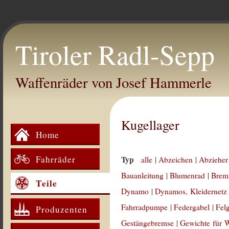
Tiroler Radl-Sepp
Waffenräder von Josef Hammerle
Kugellager
Home
Fahrräder
Typ
alle
|
Abzeichen
|
Abzieher
Bauanleitung
|
Blumenrad
|
Brem
Teile
Dynamo
|
Dynamos, Kleidernetz
Fahrradpumpe
|
Federgabel
|
Fel
Produzenten
Gestängebremse
|
Gewichte für 