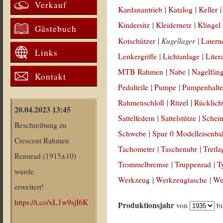
Verkauf
Kardanantrieb
|
Katalog
|
Keller
Kindersitz
|
Kleidernetz
|
Klingel
Gästebuch
Kugellager
Kotschützer
|
|
Latern
Links
Lenkergriffe
|
Lichtanlage
|
Liter
MTB Rahmen
|
Nabe
|
Nagelfän
Kontakt
Pedalteile
|
Pumpe
|
Pumpenhalte
Rahmenschloß
|
Ritzel
|
Rücklich
20.04.2023 13:45
Sattelfedern
|
Sattelstütze
|
Schein
Beschreibung zu
Schwebe
|
Spur 0 Modelleisenb
Crescent Rahmen
Tachometer
|
Taschenuhr
|
Tretla
Rennrad (1915±10)
Trommelbremse
|
Truppenrad
|
T
wurde
Werkzeug
|
Werkzeugtasche
|
Wul
erweitert!
https://t.co/xL1w9sjI6K
Produktionsjahr
von
b