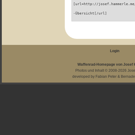
[url=http://josef.hammerle.me
-Übersicht[/url]
Login
Waffenrad-Homepage von Josef
Photos und Inhalt © 2008-2026
Jos
developed by
Fabian Peter
&
Bernade