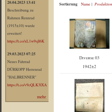
20.04.2023 13:41
Sortierung
Produktion
Name
|
Beschreibung zu
Rahmen Rennrad
(1915±10) wurde
erweitert!
https://t.co/xL1w9sjI6K
29.03.2023 07:25
Diverse 03
Neues Fahrrad
1942±2
DÜRKOPP Herrenrad
"HALBRENNER"
https://t.co/v9cQLK3lXA
mehr