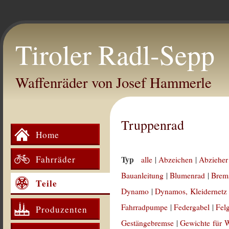
Tiroler Radl-Sepp
Waffenräder von Josef Hammerle
Truppenrad
Home
Fahrräder
Typ
alle
|
Abzeichen
|
Abzieher
Bauanleitung
|
Blumenrad
|
Brem
Teile
Dynamo
|
Dynamos, Kleidernetz
Fahrradpumpe
|
Federgabel
|
Fel
Produzenten
Gestängebremse
|
Gewichte für 