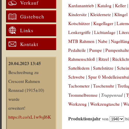
Verkauf
Kardanantrieb
|
Katalog
|
Keller
Kindersitz
|
Kleidernetz
|
Klingel
Gästebuch
Kotschützer
|
Kugellager
|
Latern
Links
Lenkergriffe
|
Lichtanlage
|
Liter
MTB Rahmen
|
Nabe
|
Nagelfän
Kontakt
Pedalteile
|
Pumpe
|
Pumpenhalte
Rahmenschloß
|
Ritzel
|
Rücklich
20.04.2023 13:45
Sattelfedern
|
Sattelstütze
|
Schein
Beschreibung zu
Schwebe
|
Spur 0 Modelleisenb
Crescent Rahmen
Tachometer
|
Taschenuhr
|
Tretla
Rennrad (1915±10)
Truppenrad
Trommelbremse
|
|
T
wurde
Werkzeug
|
Werkzeugtasche
|
Wul
erweitert!
https://t.co/xL1w9sjI6K
Produktionsjahr
von
b