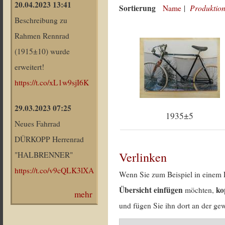
20.04.2023 13:41
Sortierung
Produktion
Name
|
Beschreibung zu
Rahmen Rennrad
(1915±10) wurde
erweitert!
https://t.co/xL1w9sjI6K
29.03.2023 07:25
1935±5
Neues Fahrrad
DÜRKOPP Herrenrad
Verlinken
"HALBRENNER"
https://t.co/v9cQLK3lXA
Wenn Sie zum Beispiel in einem 
Übersicht einfügen
ko
möchten,
mehr
und fügen Sie ihn dort an der gew