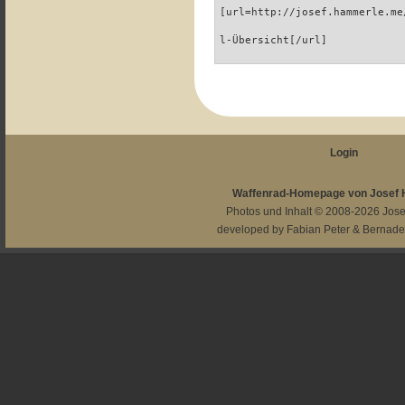
[url=http://josef.hammerle.me
l-Übersicht[/url]
Login
Waffenrad-Homepage von Josef
Photos und Inhalt © 2008-2026
Jos
developed by
Fabian Peter
&
Bernade