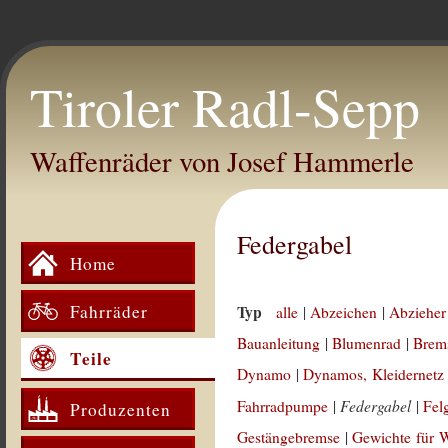
Tiroler Radl-Sepp
Waffenräder von Josef Hammerle
Federgabel
Home
Fahrräder
Typ
alle
|
Abzeichen
|
Abzieher
Bauanleitung
|
Blumenrad
|
Brem
Teile
Dynamo
|
Dynamos, Kleidernetz
Federgabel
Fahrradpumpe
|
|
Fel
Produzenten
Gestängebremse
|
Gewichte für 