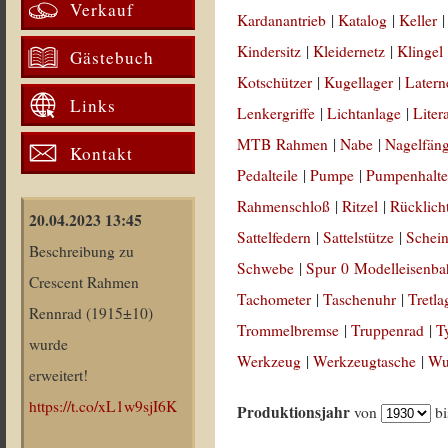
Verkauf
Kardanantrieb
|
Katalog
|
Keller
Kindersitz
|
Kleidernetz
|
Klingel
Gästebuch
Kotschützer
|
Kugellager
|
Latern
Links
Lenkergriffe
|
Lichtanlage
|
Liter
MTB Rahmen
|
Nabe
|
Nagelfän
Kontakt
Pedalteile
|
Pumpe
|
Pumpenhalte
Rahmenschloß
|
Ritzel
|
Rücklich
20.04.2023 13:45
Sattelfedern
|
Sattelstütze
|
Schein
Beschreibung zu
Schwebe
|
Spur 0 Modelleisenb
Crescent Rahmen
Tachometer
|
Taschenuhr
|
Tretla
Rennrad (1915±10)
Trommelbremse
|
Truppenrad
|
T
wurde
Werkzeug
|
Werkzeugtasche
|
Wul
erweitert!
https://t.co/xL1w9sjI6K
Produktionsjahr
von
b