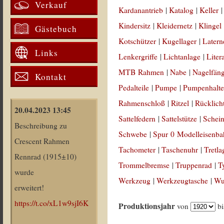
Verkauf
Kardanantrieb
|
Katalog
|
Keller
Kindersitz
|
Kleidernetz
|
Klingel
Gästebuch
Kotschützer
|
Kugellager
|
Latern
Links
Lenkergriffe
|
Lichtanlage
|
Liter
MTB Rahmen
|
Nabe
|
Nagelfän
Kontakt
Pedalteile
|
Pumpe
|
Pumpenhalte
Rahmenschloß
|
Ritzel
|
Rücklich
20.04.2023 13:45
Sattelfedern
|
Sattelstütze
|
Schein
Beschreibung zu
Schwebe
|
Spur 0 Modelleisenb
Crescent Rahmen
Tachometer
|
Taschenuhr
|
Tretla
Rennrad (1915±10)
Trommelbremse
|
Truppenrad
|
T
wurde
Werkzeug
|
Werkzeugtasche
|
Wul
erweitert!
https://t.co/xL1w9sjI6K
Produktionsjahr
von
b