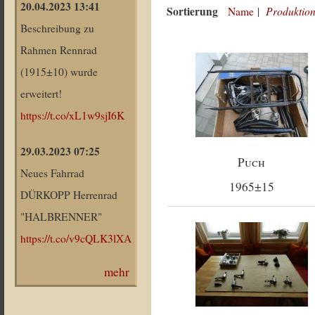
20.04.2023 13:41
Sortierung
Produktion
Name
|
Beschreibung zu
Rahmen Rennrad
(1915±10) wurde
erweitert!
https://t.co/xL1w9sjI6K
29.03.2023 07:25
Puch
Neues Fahrrad
1965±15
DÜRKOPP Herrenrad
"HALBRENNER"
https://t.co/v9cQLK3lXA
mehr