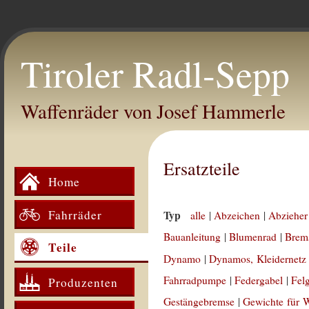
Tiroler Radl-Sepp
Waffenräder von Josef Hammerle
Ersatzteile
Home
Fahrräder
Typ
alle
|
Abzeichen
|
Abzieher
Bauanleitung
|
Blumenrad
|
Brem
Teile
Dynamo
|
Dynamos, Kleidernetz
Fahrradpumpe
|
Federgabel
|
Fel
Produzenten
Gestängebremse
|
Gewichte für 