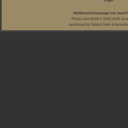
Login
Waffenrad-Homepage von Josef
Photos und Inhalt © 2008-2026
Jos
developed by
Fabian Peter
&
Bernade