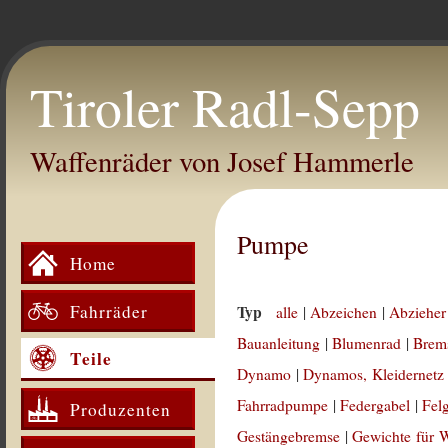
Tiroler Radl-Sepp
Waffenräder von Josef Hammerle
Pumpe
Home
Fahrräder
Typ
alle
|
Abzeichen
|
Abzieher
Bauanleitung
|
Blumenrad
|
Brem
Teile
Dynamo
|
Dynamos, Kleidernetz
Fahrradpumpe
|
Federgabel
|
Fel
Produzenten
Gestängebremse
|
Gewichte für 