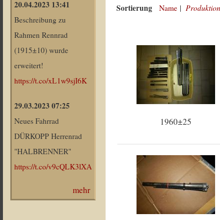
20.04.2023 13:41
Sortierung
Produktion
Name
|
Beschreibung zu
Rahmen Rennrad
(1915±10) wurde
erweitert!
https://t.co/xL1w9sjI6K
29.03.2023 07:25
1960±25
Neues Fahrrad
DÜRKOPP Herrenrad
"HALBRENNER"
https://t.co/v9cQLK3lXA
mehr