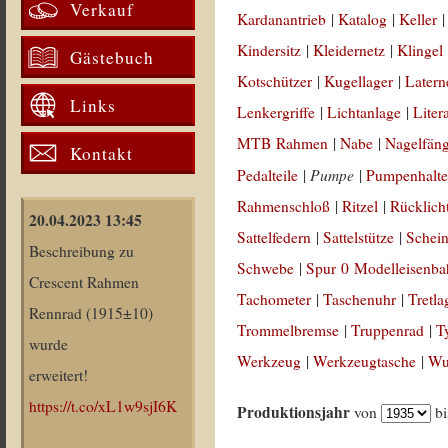
Verkauf
Kardanantrieb
|
Katalog
|
Keller
Kindersitz
|
Kleidernetz
|
Klingel
Gästebuch
Kotschützer
|
Kugellager
|
Latern
Links
Lenkergriffe
|
Lichtanlage
|
Liter
MTB Rahmen
|
Nabe
|
Nagelfän
Kontakt
Pumpe
Pedalteile
|
|
Pumpenhalte
Rahmenschloß
|
Ritzel
|
Rücklich
20.04.2023 13:45
Sattelfedern
|
Sattelstütze
|
Schein
Beschreibung zu
Schwebe
|
Spur 0 Modelleisenb
Crescent Rahmen
Tachometer
|
Taschenuhr
|
Tretla
Rennrad (1915±10)
Trommelbremse
|
Truppenrad
|
T
wurde
Werkzeug
|
Werkzeugtasche
|
Wul
erweitert!
https://t.co/xL1w9sjI6K
Produktionsjahr
von
b