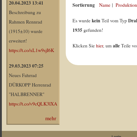
20.04.2023 13:41
Sortierung
Name
|
Produktion
Beschreibung zu
kein
Drah
Es wurde
Teil vom Typ
Rahmen Rennrad
1935
gefunden!
(1915±10) wurde
erweitert!
alle
Klicken Sie
hier
, um
Teile v
https://t.co/xL1w9sjI6K
29.03.2023 07:25
Neues Fahrrad
DÜRKOPP Herrenrad
"HALBRENNER"
https://t.co/v9cQLK3lXA
mehr