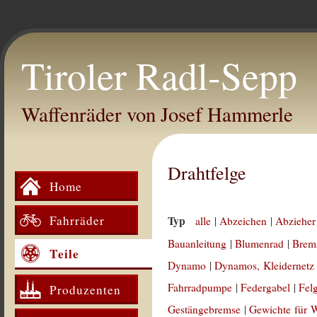
Tiroler Radl-Sepp
Waffenräder von Josef Hammerle
Drahtfelge
Home
Fahrräder
Typ
alle
|
Abzeichen
|
Abzieher
Bauanleitung
|
Blumenrad
|
Brem
Teile
Dynamo
|
Dynamos, Kleidernetz
Fahrradpumpe
|
Federgabel
|
Fel
Produzenten
Gestängebremse
|
Gewichte für 