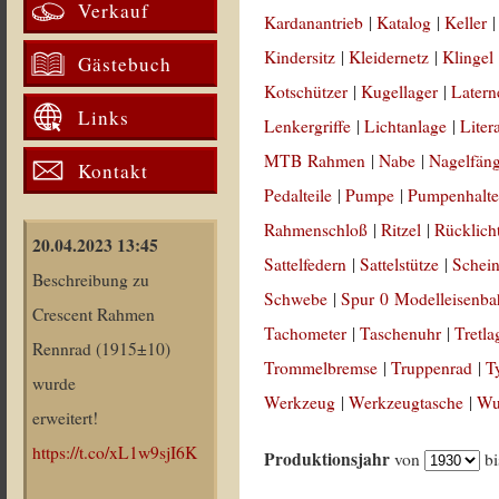
Verkauf
Kardanantrieb
|
Katalog
|
Keller
Kindersitz
|
Kleidernetz
|
Klingel
Gästebuch
Kotschützer
|
Kugellager
|
Latern
Links
Lenkergriffe
|
Lichtanlage
|
Liter
MTB Rahmen
|
Nabe
|
Nagelfän
Kontakt
Pedalteile
|
Pumpe
|
Pumpenhalte
Rahmenschloß
|
Ritzel
|
Rücklich
20.04.2023 13:45
Sattelfedern
|
Sattelstütze
|
Schein
Beschreibung zu
Schwebe
|
Spur 0 Modelleisenb
Crescent Rahmen
Tachometer
|
Taschenuhr
|
Tretla
Rennrad (1915±10)
Trommelbremse
|
Truppenrad
|
T
wurde
Werkzeug
|
Werkzeugtasche
|
Wul
erweitert!
https://t.co/xL1w9sjI6K
Produktionsjahr
von
b