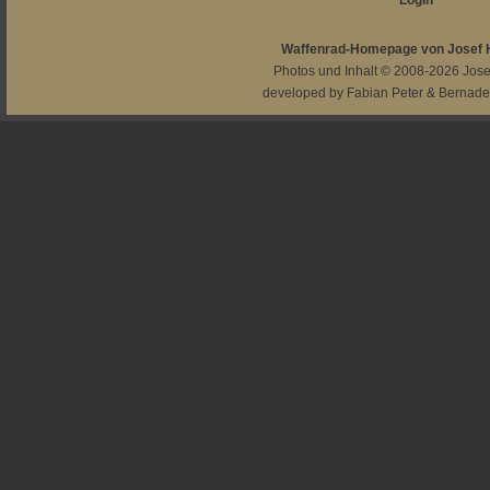
Login
Waffenrad-Homepage von Josef
Photos und Inhalt © 2008-2026
Jos
developed by
Fabian Peter
&
Bernade