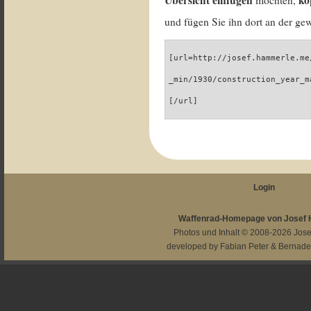
Übersicht einfügen
ko
möchten,
und fügen Sie ihn dort an der gew
[url=http://josef.hammerle.me
_min/1930/construction_year_m
[/url]
Login
Waffenrad-Homepage von Josef
Photos und Inhalt © 2008-2026
Jos
developed by
Fabian Peter
&
Bernade