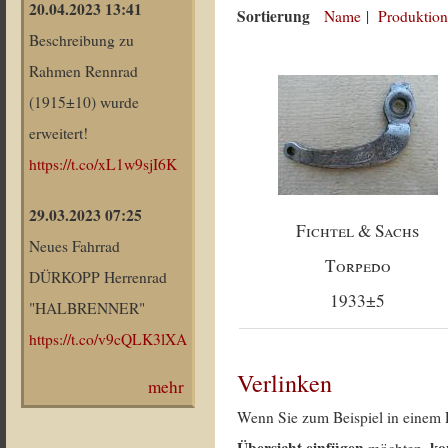
20.04.2023 13:41
Sortierung
Name
|
Produktion
Beschreibung zu
Rahmen Rennrad
(1915±10) wurde
erweitert!
https://t.co/xL1w9sjI6K
29.03.2023 07:25
Fichtel & Sachs
Neues Fahrrad
Torpedo
DÜRKOPP Herrenrad
1933±5
"HALBRENNER"
https://t.co/v9cQLK3lXA
Verlinken
mehr
Wenn Sie zum Beispiel in einem 