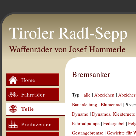
Tiroler Radl-Sepp
Waffenräder von Josef Hammerle
Bremsanker
Home
Fahrräder
Typ
alle
|
Abzeichen
|
Abzieher
Brem
Bauanleitung
|
Blumenrad
|
Teile
Dynamo
|
Dynamos, Kleidernetz
Fahrradpumpe
|
Federgabel
|
Fel
Produzenten
Gestängebremse
|
Gewichte für 