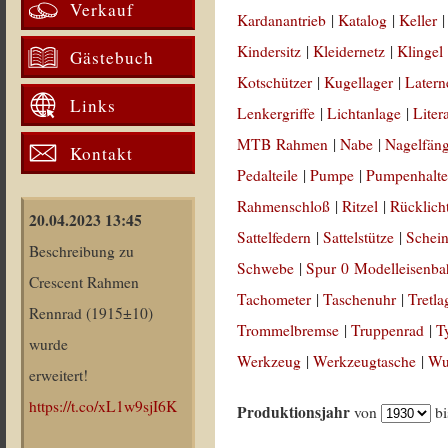
Verkauf
Kardanantrieb
|
Katalog
|
Keller
Kindersitz
|
Kleidernetz
|
Klingel
Gästebuch
Kotschützer
|
Kugellager
|
Latern
Links
Lenkergriffe
|
Lichtanlage
|
Liter
MTB Rahmen
|
Nabe
|
Nagelfän
Kontakt
Pedalteile
|
Pumpe
|
Pumpenhalte
Rahmenschloß
|
Ritzel
|
Rücklich
20.04.2023 13:45
Sattelfedern
|
Sattelstütze
|
Schein
Beschreibung zu
Schwebe
|
Spur 0 Modelleisenb
Crescent Rahmen
Tachometer
|
Taschenuhr
|
Tretla
Rennrad (1915±10)
Trommelbremse
|
Truppenrad
|
T
wurde
Werkzeug
|
Werkzeugtasche
|
Wul
erweitert!
https://t.co/xL1w9sjI6K
Produktionsjahr
von
b