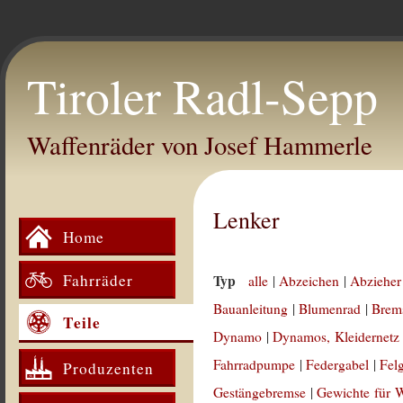
Tiroler Radl-Sepp
Waffenräder von Josef Hammerle
Lenker
Home
Fahrräder
Typ
alle
|
Abzeichen
|
Abzieher
Bauanleitung
|
Blumenrad
|
Brem
Teile
Dynamo
|
Dynamos, Kleidernetz
Fahrradpumpe
|
Federgabel
|
Fel
Produzenten
Gestängebremse
|
Gewichte für 