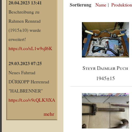
20.04.2023 13:41
Sortierung
Name
|
Produktion
Beschreibung zu
Rahmen Rennrad
(1915±10) wurde
erweitert!
https://t.co/xL1w9sjI6K
29.03.2023 07:25
Steyr Daimler Puch
Neues Fahrrad
1945±15
DÜRKOPP Herrenrad
"HALBRENNER"
https://t.co/v9cQLK3lXA
mehr