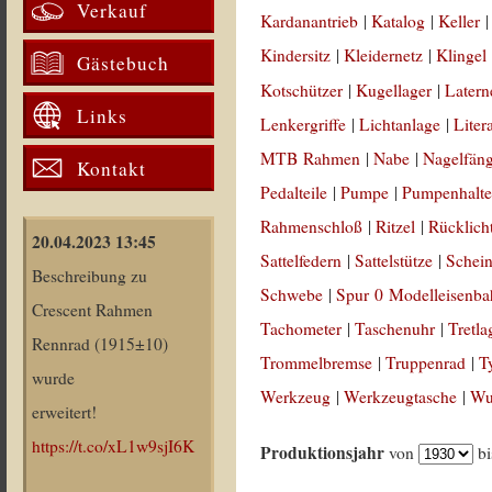
Verkauf
Kardanantrieb
|
Katalog
|
Keller
Kindersitz
|
Kleidernetz
|
Klingel
Gästebuch
Kotschützer
|
Kugellager
|
Latern
Links
Lenkergriffe
|
Lichtanlage
|
Liter
MTB Rahmen
|
Nabe
|
Nagelfän
Kontakt
Pedalteile
|
Pumpe
|
Pumpenhalte
Rahmenschloß
|
Ritzel
|
Rücklich
20.04.2023 13:45
Sattelfedern
|
Sattelstütze
|
Schein
Beschreibung zu
Schwebe
|
Spur 0 Modelleisenb
Crescent Rahmen
Tachometer
|
Taschenuhr
|
Tretla
Rennrad (1915±10)
Trommelbremse
|
Truppenrad
|
T
wurde
Werkzeug
|
Werkzeugtasche
|
Wul
erweitert!
https://t.co/xL1w9sjI6K
Produktionsjahr
von
b