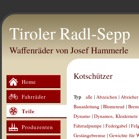
Tiroler Radl-Sepp
Waffenräder von Josef Hammerle
Kotschützer
Home
Fahrräder
Typ
alle
|
Abzeichen
|
Abzieher
Bauanleitung
|
Blumenrad
|
Brem
Teile
Dynamo
|
Dynamos, Kleidernetz
Fahrradpumpe
|
Federgabel
|
Fel
Produzenten
Gestängebremse
|
Gewichte für 