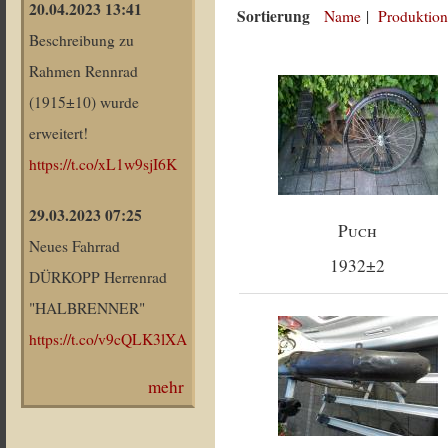
20.04.2023 13:41
Sortierung
Name
|
Produktion
Beschreibung zu
Rahmen Rennrad
(1915±10) wurde
erweitert!
https://t.co/xL1w9sjI6K
29.03.2023 07:25
Puch
Neues Fahrrad
1932±2
DÜRKOPP Herrenrad
"HALBRENNER"
https://t.co/v9cQLK3lXA
mehr