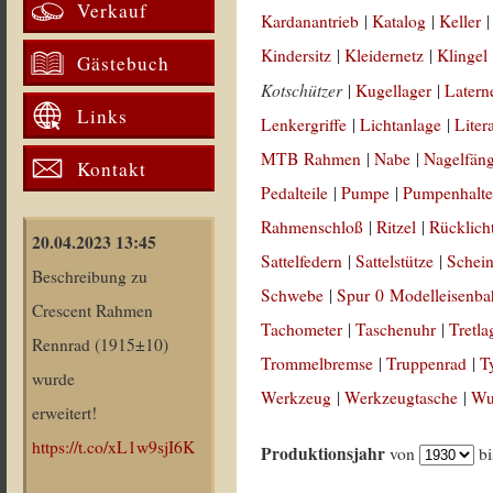
Verkauf
Kardanantrieb
|
Katalog
|
Keller
Kindersitz
|
Kleidernetz
|
Klingel
Gästebuch
Kotschützer
|
Kugellager
|
Latern
Links
Lenkergriffe
|
Lichtanlage
|
Liter
MTB Rahmen
|
Nabe
|
Nagelfän
Kontakt
Pedalteile
|
Pumpe
|
Pumpenhalte
Rahmenschloß
|
Ritzel
|
Rücklich
20.04.2023 13:45
Sattelfedern
|
Sattelstütze
|
Schein
Beschreibung zu
Schwebe
|
Spur 0 Modelleisenb
Crescent Rahmen
Tachometer
|
Taschenuhr
|
Tretla
Rennrad (1915±10)
Trommelbremse
|
Truppenrad
|
T
wurde
Werkzeug
|
Werkzeugtasche
|
Wul
erweitert!
https://t.co/xL1w9sjI6K
Produktionsjahr
von
b