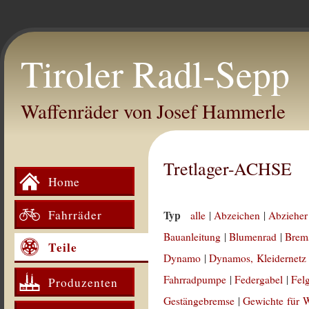
Tiroler Radl-Sepp
Waffenräder von Josef Hammerle
Tretlager-ACHSE
Home
Fahrräder
Typ
alle
|
Abzeichen
|
Abzieher
Bauanleitung
|
Blumenrad
|
Brem
Teile
Dynamo
|
Dynamos, Kleidernetz
Fahrradpumpe
|
Federgabel
|
Fel
Produzenten
Gestängebremse
|
Gewichte für 