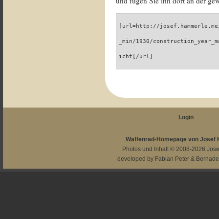
und fügen Sie ihn dort an der gew
[url=http://josef.hammerle.me
_min/1930/construction_year_m
icht[/url]
Login
Waffenrad-Homepage von Josef
Photos und Inhalt © 2008-2026
Jos
developed by
Fabian Peter
&
Bernade