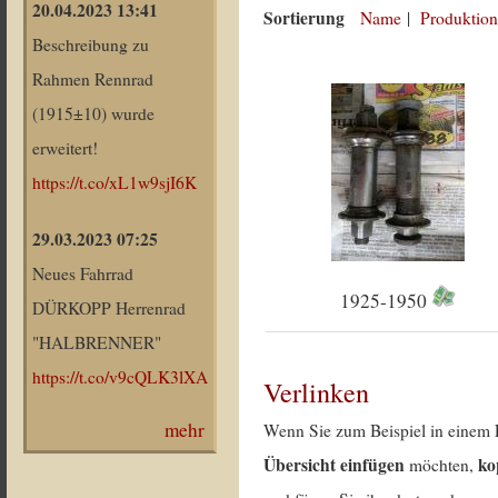
20.04.2023 13:41
Sortierung
Name
|
Produktion
Beschreibung zu
Rahmen Rennrad
(1915±10) wurde
erweitert!
https://t.co/xL1w9sjI6K
29.03.2023 07:25
Neues Fahrrad
1925-1950
DÜRKOPP Herrenrad
"HALBRENNER"
https://t.co/v9cQLK3lXA
Verlinken
mehr
Wenn Sie zum Beispiel in einem 
Übersicht einfügen
ko
möchten,