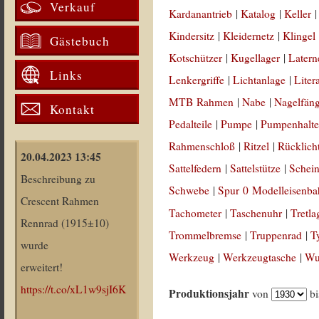
Verkauf
Kardanantrieb
|
Katalog
|
Keller
Kindersitz
|
Kleidernetz
|
Klingel
Gästebuch
Kotschützer
|
Kugellager
|
Latern
Links
Lenkergriffe
|
Lichtanlage
|
Liter
MTB Rahmen
|
Nabe
|
Nagelfän
Kontakt
Pedalteile
|
Pumpe
|
Pumpenhalte
Rahmenschloß
|
Ritzel
|
Rücklich
20.04.2023 13:45
Sattelfedern
|
Sattelstütze
|
Schein
Beschreibung zu
Schwebe
|
Spur 0 Modelleisenb
Crescent Rahmen
Tachometer
|
Taschenuhr
|
Tretla
Rennrad (1915±10)
Trommelbremse
|
Truppenrad
|
T
wurde
Werkzeug
|
Werkzeugtasche
|
Wul
erweitert!
https://t.co/xL1w9sjI6K
Produktionsjahr
von
b