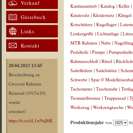
Verkauf
Kardanantrieb
|
Katalog
|
Keller
Kindersitz
|
Kleidernetz
|
Klingel
Gästebuch
Kotschützer
|
Kugellager
|
Latern
Links
Lenkergriffe
|
Lichtanlage
|
Liter
MTB Rahmen
|
Nabe
|
Nagelfän
Kontakt
Pedalteile
|
Pumpe
|
Pumpenhalte
Rahmenschloß
|
Ritzel
|
Rücklich
20.04.2023 13:45
Sattelfedern
|
Sattelstütze
|
Schein
Beschreibung zu
Schwebe
|
Spur 0 Modelleisenb
Crescent Rahmen
Tachometer
|
Taschenuhr
|
Tretla
Rennrad (1915±10)
Trommelbremse
|
Truppenrad
|
T
wurde
Werkzeug
|
Werkzeugtasche
|
Wul
erweitert!
https://t.co/xL1w9sjI6K
Produktionsjahr
von
b