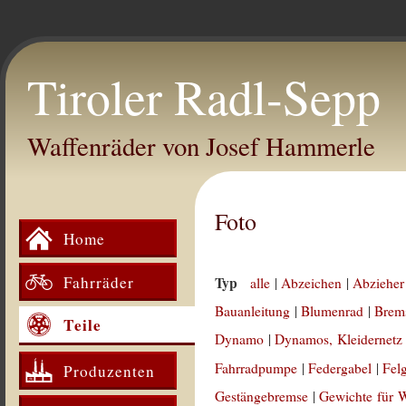
Tiroler Radl-Sepp
Waffenräder von Josef Hammerle
Foto
Home
Fahrräder
Typ
alle
|
Abzeichen
|
Abzieher
Bauanleitung
|
Blumenrad
|
Brem
Teile
Dynamo
|
Dynamos, Kleidernetz
Fahrradpumpe
|
Federgabel
|
Fel
Produzenten
Gestängebremse
|
Gewichte für 