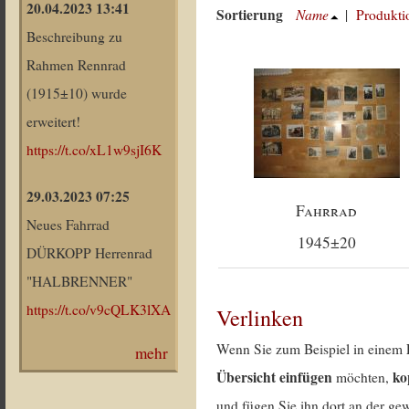
20.04.2023 13:41
Sortierung
Name
|
Produkti
Beschreibung zu
Rahmen Rennrad
(1915±10) wurde
erweitert!
https://t.co/xL1w9sjI6K
29.03.2023 07:25
Fahrrad
Neues Fahrrad
1945±20
DÜRKOPP Herrenrad
"HALBRENNER"
https://t.co/v9cQLK3lXA
Verlinken
Wenn Sie zum Beispiel in einem 
mehr
Übersicht einfügen
ko
möchten,
und fügen Sie ihn dort an der gew