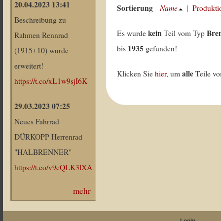
20.04.2023 13:41
Sortierung
Name
|
Produkti
Beschreibung zu
kein
Bre
Es wurde
Teil vom Typ
Rahmen Rennrad
1935
bis
gefunden!
(1915±10) wurde
erweitert!
alle
Klicken Sie
hier
, um
Teile v
https://t.co/xL1w9sjI6K
29.03.2023 07:25
Neues Fahrrad
DÜRKOPP Herrenrad
"HALBRENNER"
https://t.co/v9cQLK3lXA
mehr