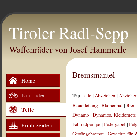
Tiroler Radl-Sepp
Waffenräder von Josef Hammerle
Bremsmantel
Home
Fahrräder
Typ
alle
|
Abzeichen
|
Abzieher
Bauanleitung
|
Blumenrad
|
Brem
Teile
Dynamo
|
Dynamos, Kleidernetz
Fahrradpumpe
|
Federgabel
|
Fel
Produzenten
Gestängebremse
|
Gewichte für 