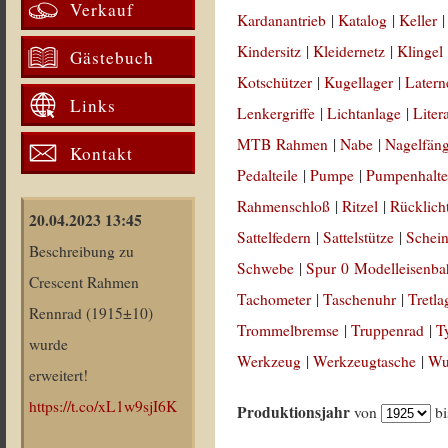
Verkauf
Kardanantrieb
|
Katalog
|
Keller
Kindersitz
|
Kleidernetz
|
Klingel
Gästebuch
Kotschützer
|
Kugellager
|
Latern
Links
Lenkergriffe
|
Lichtanlage
|
Liter
MTB Rahmen
|
Nabe
|
Nagelfän
Kontakt
Pedalteile
|
Pumpe
|
Pumpenhalte
Rahmenschloß
|
Ritzel
|
Rücklich
20.04.2023 13:45
Sattelfedern
|
Sattelstütze
|
Schein
Beschreibung zu
Schwebe
|
Spur 0 Modelleisenb
Crescent Rahmen
Tachometer
|
Taschenuhr
|
Tretla
Rennrad (1915±10)
Trommelbremse
|
Truppenrad
|
T
wurde
Werkzeug
|
Werkzeugtasche
|
Wul
erweitert!
https://t.co/xL1w9sjI6K
Produktionsjahr
von
b