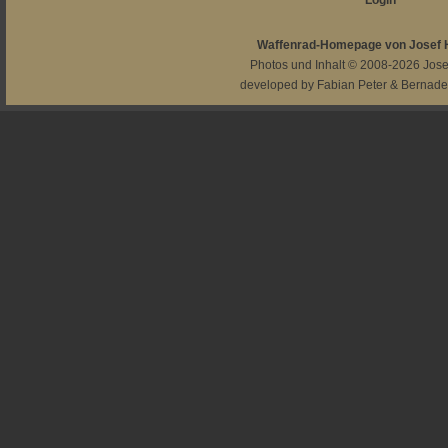
Login
Waffenrad-Homepage von Josef
Photos und Inhalt © 2008-2026
Jos
developed by
Fabian Peter
&
Bernade