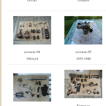
1935±5
1930±10
diverse-04
diverse-05
1941±14
1935-1940
Fahrrad