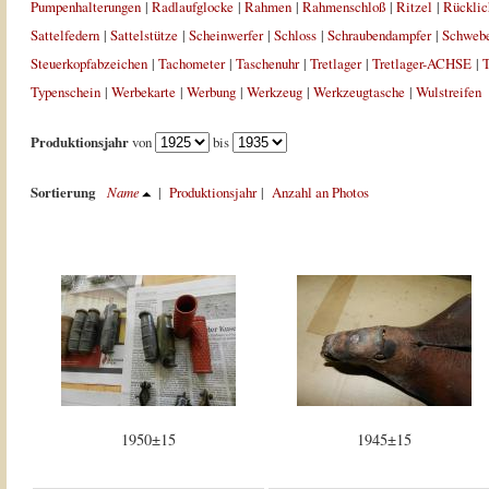
Pumpenhalterungen
|
Radlaufglocke
|
Rahmen
|
Rahmenschloß
|
Ritzel
|
Rücklic
Sattelfedern
|
Sattelstütze
|
Scheinwerfer
|
Schloss
|
Schraubendampfer
|
Schweb
Steuerkopfabzeichen
|
Tachometer
|
Taschenuhr
|
Tretlager
|
Tretlager-ACHSE
|
T
Typenschein
|
Werbekarte
|
Werbung
|
Werkzeug
|
Werkzeugtasche
|
Wulstreifen
Produktionsjahr
von
bis
Sortierung
Name
|
Produktionsjahr
|
Anzahl an Photos
1950±15
1945±15