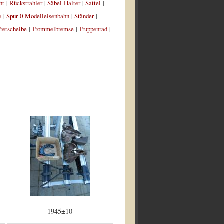
ht
|
Rückstrahler
|
Säbel-Halter
|
Sattel
|
e
|
Spur 0 Modelleisenbahn
|
Ständer
|
retscheibe
|
Trommelbremse
|
Truppenrad
|
1945±10