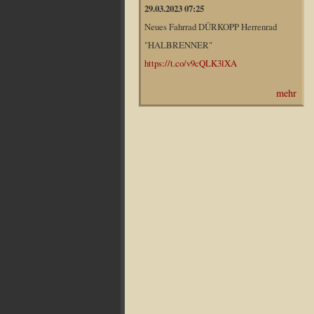
29.03.2023 07:25
Neues Fahrrad DÜRKOPP Herrenrad
"HALBRENNER"
https://t.co/v9cQLK3lXA
mehr