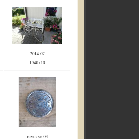
2014-07
1940±10
diverse-03