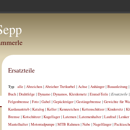
Sepp
Hammerle
Ersatzteile
Typ
alle
|
Abzeichen
|
Abzieher Tretkurbel
|
Achse
|
Anhänger
|
Bauanleitung
Buch
|
Drahtfelge
|
Dynamo
|
Dynamos, Kleidernetz
|
Einrad-Teile
|
Ersatzteile
Felgenbremse
|
Foto
|
Gabel
|
Gepäckträger
|
Gestängebremse
|
Gewichte für Wa
Kardanantrieb
|
Katalog
|
Keller
|
Kennzeichen
|
Kettenschützer
|
Kindersitz
|
Kl
Bremse
|
Kotschützer
|
Kugellager
|
Laternen
|
Laternenhalter
|
Laufrad
|
Lenker
Mantelhalter
|
Motorradpumpe
|
MTB Rahmen
|
Nabe
|
Nagelfänger
|
Packtasch