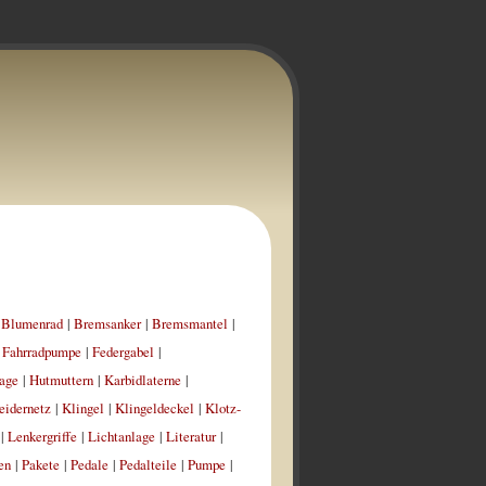
|
Blumenrad
|
Bremsanker
|
Bremsmantel
|
|
Fahrradpumpe
|
Federgabel
|
age
|
Hutmuttern
|
Karbidlaterne
|
eidernetz
|
Klingel
|
Klingeldeckel
|
Klotz-
|
Lenkergriffe
|
Lichtanlage
|
Literatur
|
en
|
Pakete
|
Pedale
|
Pedalteile
|
Pumpe
|