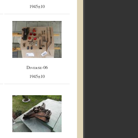
1945±10
Diverse-06
1945±10