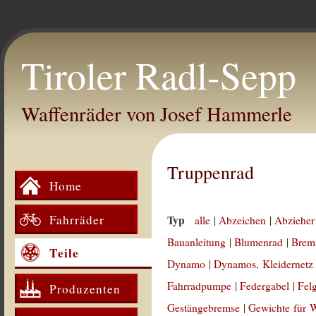
Tiroler Radl-Sepp
Waffenräder von Josef Hammerle
Truppenrad
Home
Fahrräder
Typ
alle
|
Abzeichen
|
Abzieher
Bauanleitung
|
Blumenrad
|
Brem
Teile
Dynamo
|
Dynamos, Kleidernetz
Fahrradpumpe
|
Federgabel
|
Fel
Produzenten
Gestängebremse
|
Gewichte für 