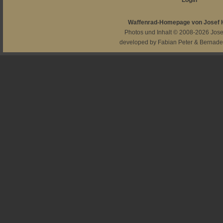
Login
Waffenrad-Homepage von Josef
Photos und Inhalt © 2008-2026
Jos
developed by
Fabian Peter
&
Bernade