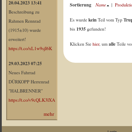
20.04.2023 13:41
Sortierung
Name
|
Produkti
Beschreibung zu
kein
Tru
Es wurde
Teil vom Typ
Rahmen Rennrad
1935
bis
gefunden!
(1915±10) wurde
erweitert!
alle
Klicken Sie
hier
, um
Teile v
https://t.co/xL1w9sjI6K
29.03.2023 07:25
Neues Fahrrad
DÜRKOPP Herrenrad
"HALBRENNER"
https://t.co/v9cQLK3lXA
mehr