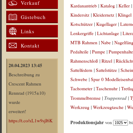
Verkauf
Kardanantrieb
|
Katalog
|
Keller
Kindersitz
|
Kleidernetz
|
Klingel
Gästebuch
Kotschützer
|
Kugellager
|
Latern
Links
Lenkergriffe
|
Lichtanlage
|
Liter
MTB Rahmen
|
Nabe
|
Nagelfän
Kontakt
Pedalteile
|
Pumpe
|
Pumpenhalte
Rahmenschloß
|
Ritzel
|
Rücklich
20.04.2023 13:45
Sattelfedern
|
Sattelstütze
|
Schein
Beschreibung zu
Schwebe
|
Spur 0 Modelleisenb
Crescent Rahmen
Tachometer
|
Taschenuhr
|
Tretla
Rennrad (1915±10)
Truppenrad
Trommelbremse
|
|
T
wurde
Werkzeug
|
Werkzeugtasche
|
Wul
erweitert!
https://t.co/xL1w9sjI6K
Produktionsjahr
von
b