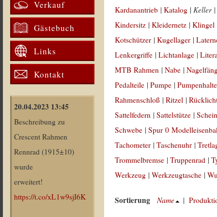
Verkauf
Keller
Kardanantrieb
|
Katalog
|
Kindersitz
|
Kleidernetz
|
Klingel
Gästebuch
Kotschützer
|
Kugellager
|
Latern
Links
Lenkergriffe
|
Lichtanlage
|
Liter
MTB Rahmen
|
Nabe
|
Nagelfän
Kontakt
Pedalteile
|
Pumpe
|
Pumpenhalte
Rahmenschloß
|
Ritzel
|
Rücklich
20.04.2023 13:45
Sattelfedern
|
Sattelstütze
|
Schein
Beschreibung zu
Schwebe
|
Spur 0 Modelleisenb
Crescent Rahmen
Tachometer
|
Taschenuhr
|
Tretla
Rennrad (1915±10)
Trommelbremse
|
Truppenrad
|
T
wurde
Werkzeug
|
Werkzeugtasche
|
Wul
erweitert!
https://t.co/xL1w9sjI6K
Sortierung
Name
|
Produkti