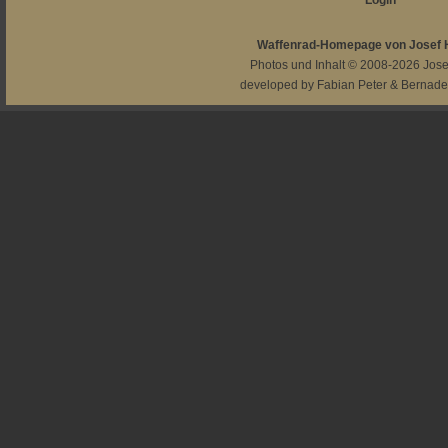
Login
Waffenrad-Homepage von Josef
Photos und Inhalt © 2008-2026
Jos
developed by
Fabian Peter
&
Bernade