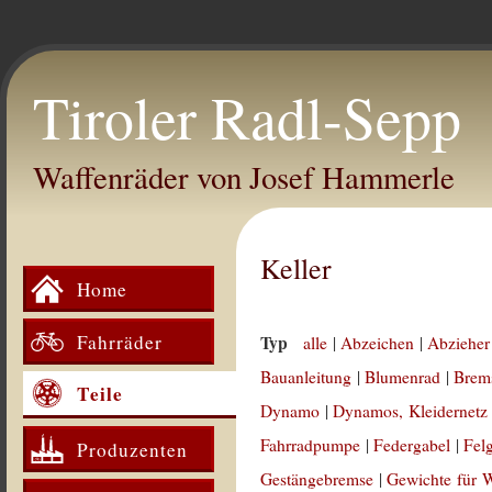
Tiroler Radl-Sepp
Waffenräder von Josef Hammerle
Keller
Home
Fahrräder
Typ
alle
|
Abzeichen
|
Abzieher
Bauanleitung
|
Blumenrad
|
Brem
Teile
Dynamo
|
Dynamos, Kleidernetz
Fahrradpumpe
|
Federgabel
|
Fel
Produzenten
Gestängebremse
|
Gewichte für 