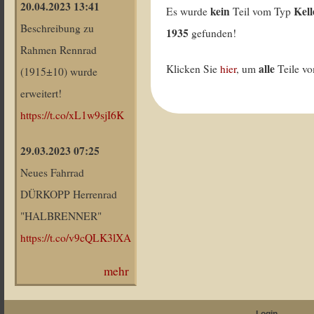
20.04.2023 13:41
kein
Kell
Es wurde
Teil vom Typ
Beschreibung zu
1935
gefunden!
Rahmen Rennrad
alle
Klicken Sie
hier
, um
Teile v
(1915±10) wurde
erweitert!
https://t.co/xL1w9sjI6K
29.03.2023 07:25
Neues Fahrrad
DÜRKOPP Herrenrad
"HALBRENNER"
https://t.co/v9cQLK3lXA
mehr