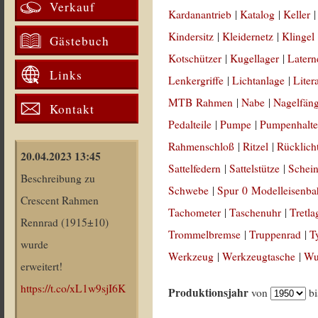
Verkauf
Kardanantrieb
|
Katalog
|
Keller
Kindersitz
|
Kleidernetz
|
Klingel
Gästebuch
Kotschützer
|
Kugellager
|
Latern
Links
Lenkergriffe
|
Lichtanlage
|
Liter
MTB Rahmen
|
Nabe
|
Nagelfän
Kontakt
Pedalteile
|
Pumpe
|
Pumpenhalte
Rahmenschloß
|
Ritzel
|
Rücklich
20.04.2023 13:45
Sattelfedern
|
Sattelstütze
|
Schein
Beschreibung zu
Schwebe
|
Spur 0 Modelleisenb
Crescent Rahmen
Tachometer
|
Taschenuhr
|
Tretla
Rennrad (1915±10)
Trommelbremse
|
Truppenrad
|
T
wurde
Werkzeug
|
Werkzeugtasche
|
Wul
erweitert!
https://t.co/xL1w9sjI6K
Produktionsjahr
von
b