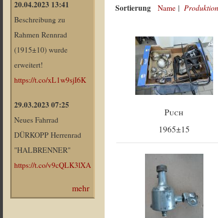
20.04.2023 13:41
Sortierung
Produktion
Name
|
Beschreibung zu
Rahmen Rennrad
(1915±10) wurde
erweitert!
https://t.co/xL1w9sjI6K
29.03.2023 07:25
Puch
Neues Fahrrad
1965±15
DÜRKOPP Herrenrad
"HALBRENNER"
https://t.co/v9cQLK3lXA
mehr