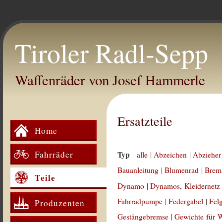
Tiroler Radl-Sepp
Waffenräder von Josef Hammerle
Ersatzteile
Home
Fahrräder
Typ
alle
|
Abzeichen
|
Abzieher
Bauanleitung
|
Blumenrad
|
Brem
Teile
Dynamo
|
Dynamos, Kleidernetz
Fahrradpumpe
|
Federgabel
|
Fel
Produzenten
Gestängebremse
|
Gewichte für 