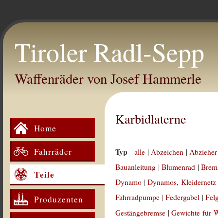
Tiroler Radl-Sepp
Waffenräder von Josef Hammerle
Karbidlaterne
Home
Fahrräder
Typ
alle
|
Abzeichen
|
Abzieher
Bauanleitung
|
Blumenrad
|
Brem
Teile
Dynamo
|
Dynamos, Kleidernetz
Fahrradpumpe
|
Federgabel
|
Fel
Produzenten
Gestängebremse
|
Gewichte für 