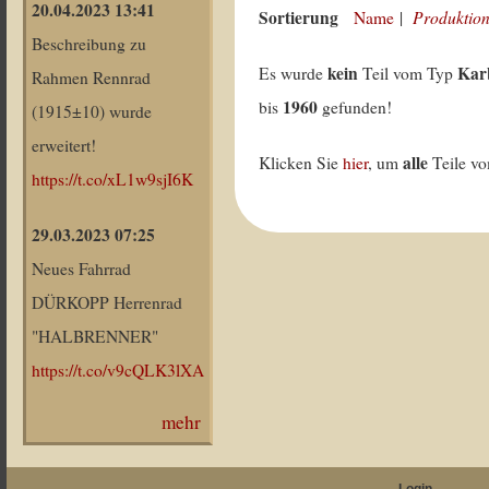
20.04.2023 13:41
Sortierung
Produktion
Name
|
Beschreibung zu
kein
Kar
Es wurde
Teil vom Typ
Rahmen Rennrad
1960
bis
gefunden!
(1915±10) wurde
erweitert!
alle
Klicken Sie
hier
, um
Teile v
https://t.co/xL1w9sjI6K
29.03.2023 07:25
Neues Fahrrad
DÜRKOPP Herrenrad
"HALBRENNER"
https://t.co/v9cQLK3lXA
mehr