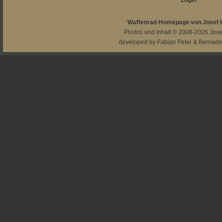
Login
Waffenrad-Homepage von Josef
Photos und Inhalt © 2008-2026
Jos
developed by
Fabian Peter
&
Bernade