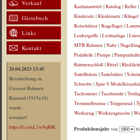
Verkauf
Kardanantrieb
|
Katalog
|
Keller
Kindersitz
|
Kleidernetz
|
Klingel
Gästebuch
Kotschützer
|
Kugellager
|
Latern
Links
Lenkergriffe
|
Lichtanlage
|
Liter
MTB Rahmen
|
Nabe
|
Nagelfän
Kontakt
Pedalteile
|
Pumpe
|
Pumpenhalte
Rahmenschloß
|
Ritzel
|
Rücklich
20.04.2023 13:45
Sattelfedern
|
Sattelstütze
|
Schein
Beschreibung zu
Schwebe
|
Spur 0 Modelleisenb
Crescent Rahmen
Tachometer
|
Taschenuhr
|
Tretla
Rennrad (1915±10)
Trommelbremse
|
Truppenrad
|
T
wurde
Werkzeug
|
Werkzeugtasche
|
Wul
erweitert!
https://t.co/xL1w9sjI6K
Produktionsjahr
von
b